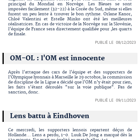
principal du Mondial en Norvège. Les Bleues se sont
imposées facilement (32-22) à la Corée du Sud, même si elles
furent un peu lente à trouver le bon rythme. Orlane Kanor,
Chloé Valentini et Estelle Minko ont été les meilleures
réalisatrices. En cas de victoire de la Norvège sur la Slovénie,
l'équipe de France sera directement qualifiée pour ,les quarts
de finale.
PUBLIÉ LE 08/12/2023
OM-OL : l'OM est innocente
Après l'attaque des cars de l'équipe et des supporters de
l'Olympique lyonnais à Marseille le 29 octobre, la commission
de discipline de la Ligue a décidé que l'OM n'y était pour rien,
les faits s'étant déroulés "sur la voie publique". Pas de
sanction, donc.
PUBLIÉ LE 09/11/2023
Lens battu à Eindhoven
Ce mercredi, les supporters lensois repartent déçus de
Hollande... Lens a perdu, 1-0. Luuk De Jong a marqué dès la
12e minute. Il y avait eu égalité au match aller :1-1.