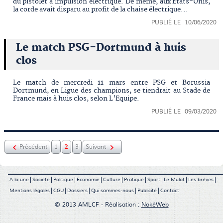
du pistolet à impulsion électrique. De même, aux Etats-Unis,
la corde avait disparu au profit de la chaise électrique...
PUBLIÉ LE 10/06/2020
Le match PSG-Dortmund à huis
clos
Le match de mercredi 11 mars entre PSG et Borussia
Dortmund, en Ligue des champions, se tiendrait au Stade de
France mais à huis clos, selon L'Equipe.
PUBLIÉ LE 09/03/2020
2
Précédent
1
3
Suivant
A la une
Société
Politique
Economie
Culture
Pratique
Sport
Le Mulot
Les brèves
Mentions légales
CGU
Dossiers
Qui sommes-nous
Publicité
Contact
© 2013 AMLCF - Réalisation :
NokéWeb