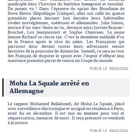
quadruplé dans l'histoire du biathlon hexagonal et mondial.
Du jamais vu ! Dans l'épreuve du sprint des Mondiaux de
Nove Mesto (République Tchèque), elles ont raflé les quatre
premières places laissant loin derrière leurs habituelles
rivales norvégiennes, suédoises et allemandes. Julia Simon,
autrice d'un sans-faute au tir, devance ainsi Justine Braisaz-
Bouchet, Lou Jeanmonnot et Sophie Chauveau. La jeune
Jeanne Richard se classe 15e. C'est la deuxième médaille d'or
de la France après le titre du relais. Les Françaises qui
partiront donc devant toutes leurs adversaires seront
favorites de la poursuite de dimanche. Samedi, ce sera au tour
des Français de disputer le sprint avec l'espoir d'effacer leur
mauvaise première partie de saison en Coupe du monde.
PUBLIÉ LE 09/02/2024
Moha La Squale arrêté en
Allemagne
Le rappeur Mohamed Bellahmed, dit Moha La Squale, placé
sous surveillance électronique et assigné en résidence à Paris,
avait fui en décembre. Il est mis en examen pour viol et
séquestration, menaces de mort. Il sera présenté ce vendredi
à la justice.
PUBLIÉ LE 09/02/2024