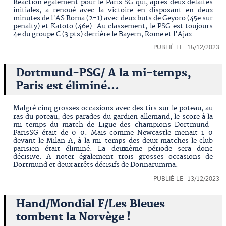
Réaction également pour le Paris SG qui, après deux défaites
initiales, a renoué avec la victoire en disposant en deux
minutes de l'AS Roma (2-1) avec deux buts de Geyoro (45e sur
penalty) et Katoto (46e). Au classement, le PSG est toujours
4e du groupe C (3 pts) derrière le Bayern, Rome et l'Ajax.
PUBLIÉ LE 15/12/2023
Dortmund-PSG/ A la mi-temps,
Paris est éliminé...
Malgré cinq grosses occasions avec des tirs sur le poteau, au
ras du poteau, des parades du gardien allemand, le score à la
mi-temps du match de Ligue des champions Dortmund-
ParisSG était de 0-0. Mais comme Newcastle menait 1-0
devant le Milan A, à la mi-temps des deux matches le club
parisien était éliminé. La deuxième période sera donc
décisive. A noter également trois grosses occasions de
Dortmund et deux arrêts décisifs de Donnarumma.
PUBLIÉ LE 13/12/2023
Hand/Mondial F/Les Bleues
tombent la Norvège !