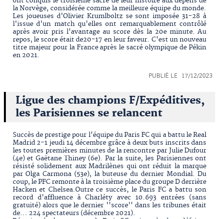
ont conquis le troisième sacre de leur histoire aux dépens de
la Norvège, considérée comme la meilleure équipe du monde.
Les joueuses d'Olivier Krumlboltz se sont imposée 31-28 à
l'issue d'un match qu'elles ont remarquablement contrôlé
après avoir pris l'avantage au score dès la 20e minute. Au
repos, le score était de20-17 en leur faveur. C'est un nouveau
titre majeur pour la France après le sacré olympique de Pékin
en 2021.
PUBLIÉ LE 17/12/2023
Ligue des champions F/Expéditives,
les Parisiennes se relancent
Succès de prestige pour l'équipe du Paris FC qui a battu le Real
Madrid 2-1 jeudi 14 décembre grâce à deux buts inscrits dans
les toutes premières minutes de la rencontre par Julie Dufour
(4e) et Gaëtane Thiney (6e). Par la suite, les Parisiennes ont
résisté solidement aux Madrilènes qui ont réduit la marque
par Olga Carmona (53e), la buteuse du dernier Mondial. Du
coup, le PFC remonte à la troisième place du groupe D derrière
Hacken et Chelsea.Outre ce succès, le Paris FC a battu son
record d'affluence à Charléty avec 10.693 entrées (sans
gratuité) alors que le dernier ''score'' dans les tribunes était
de... 224 spectateurs (décembre 2021).