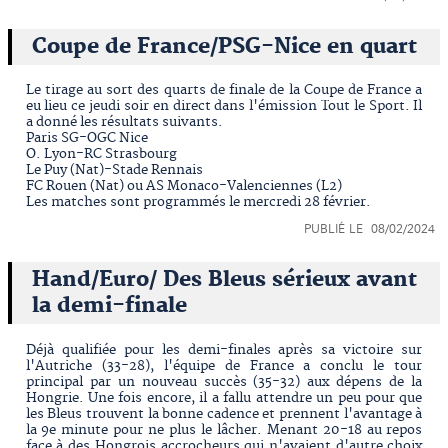
Coupe de France/PSG-Nice en quart
Le tirage au sort des quarts de finale de la Coupe de France a
eu lieu ce jeudi soir en direct dans l'émission Tout le Sport. Il
a donné les résultats suivants.
Paris SG-OGC Nice
O. Lyon-RC Strasbourg
Le Puy (Nat)-Stade Rennais
FC Rouen (Nat) ou AS Monaco-Valenciennes (L2)
Les matches sont programmés le mercredi 28 février.
PUBLIÉ LE 08/02/2024
Hand/Euro/ Des Bleus sérieux avant
la demi-finale
Déjà qualifiée pour les demi-finales après sa victoire sur
l'Autriche (33-28), l'équipe de France a conclu le tour
principal par un nouveau succès (35-32) aux dépens de la
Hongrie. Une fois encore, il a fallu attendre un peu pour que
les Bleus trouvent la bonne cadence et prennent l'avantage à
la 9e minute pour ne plus le lâcher. Menant 20-18 au repos
face à des Hongrois accrocheurs qui n'avaient d'autre choix