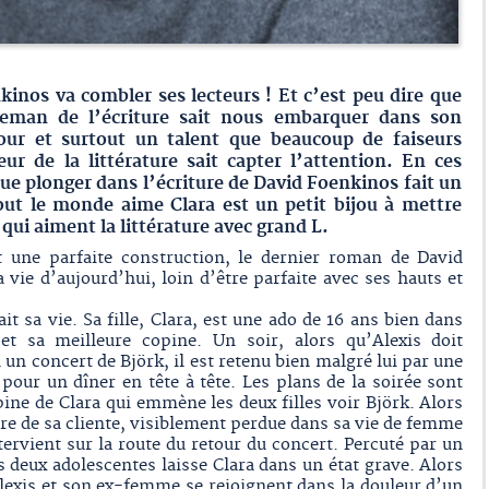
kinos va combler ses lecteurs ! Et c’est peu dire que
tleman de l’écriture sait nous embarquer dans son
ur et surtout un talent que beaucoup de faiseurs
ur de la littérature sait capter l’attention. En ces
que plonger dans l’écriture de David Foenkinos fait un
out le monde aime Clara est un petit bijou à mettre
qui aiment la littérature avec grand L.
t une parfaite construction, le dernier roman de David
ie d’aujourd’hui, loin d’être parfaite avec ses hauts et
ait sa vie. Sa fille, Clara, est une ado de 16 ans bien dans
et sa meilleure copine. Un soir, alors qu’Alexis doit
un concert de Björk, il est retenu bien malgré lui par une
pour un dîner en tête à tête. Les plans de la soirée sont
pine de Clara qui emmène les deux filles voir Björk. Alors
ire de sa cliente, visiblement perdue dans sa vie de femme
ervient sur la route du retour du concert. Percuté par un
s deux adolescentes laisse Clara dans un état grave. Alors
 Alexis et son ex-femme se rejoignent dans la douleur d’un