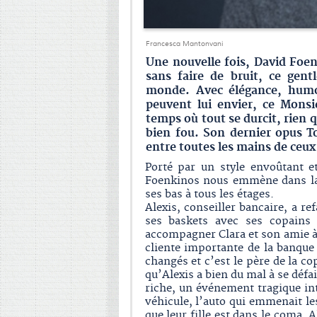
Francesca Mantonvani
Une nouvelle fois, David Foen
sans faire de bruit, ce gen
monde. Avec élégance, humo
peuvent lui envier, ce Monsie
temps où tout se durcit, rien 
bien fou. Son dernier opus T
entre toutes les mains de ceux 
Porté par un style envoûtant e
Foenkinos nous emmène dans la v
ses bas à tous les étages.
Alexis, conseiller bancaire, a ref
ses baskets avec ses copains 
accompagner Clara et son amie à 
cliente importante de la banque 
changés et c’est le père de la co
qu’Alexis a bien du mal à se défa
riche, un événement tragique int
véhicule, l’auto qui emmenait le
que leur fille est dans le coma,