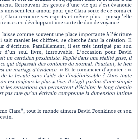
tent. Retrouvant les gestes d’une vie qui s’est évanouie
nts unissent leur amour pour que Clara sorte de ce coma et
t, Clara recouvre ses esprits et même plus… puisqu’elle
arences en développant une sorte de don de voyance.
 laisse comme souvent une place importante à l’écriture
ui sait manier les chiffres, se cherche dans la création. Il
r d’écriture. Parallèlement, il est très intrigué par son
r d’un seul livre, introuvable. L’occasion pour David
it un cartésien pessimiste. Replié dans une réalité grise, il
à ce qui dépassait des contours du normal. Pourtant, le lien
 est un mariage d’évidence.
» Et le romancier d’ajouter : «
e la beauté sans l’aide de l’indéfinissable ? Dans toute
son est toujours la plus active. Il s’agit parfois d’une simple
ont les sensations qui permettent d’éclairer le long chemin
’est pas rare qu’un écrivain comprenne la dimension intime
ime Clara", tout le monde aimera David Foenkinos et son
estin.