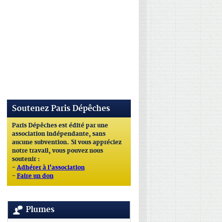
Soutenez Paris Dépêches
Paris Dépêches est édité par une
association indépendante, sans
aucune subvention. Si vous appréciez
notre travail, vous pouvez nous
soutenir :
-
Adhérer à l'association
-
Faire un don
Plumes