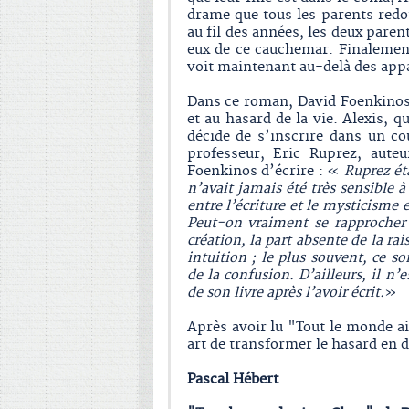
drame que tous les parents redou
au fil des années, les deux pare
eux de ce cauchemar. Finalemen
voit maintenant au-delà des app
Dans ce roman, David Foenkinos
et au hasard de la vie. Alexis, q
décide de s’inscrire dans un cou
professeur, Eric Ruprez, auteu
Foenkinos d’écrire : «
Ruprez éta
n’avait jamais été très sensible 
entre l’écriture et le mysticisme
Peut-on vraiment se rapprocher d
création, la part absente de la rai
intuition ; le plus souvent, ce s
de la confusion. D’ailleurs, il n
de son livre après l’avoir écrit.
»
Après avoir lu "Tout le monde a
art de transformer le hasard en d
Pascal Hébert