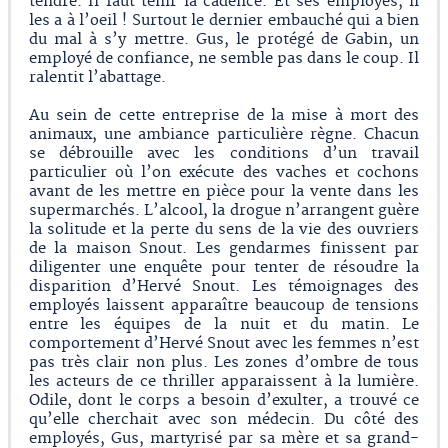
tendre. Il faut tenir la cadence. Et ses employés, il
les a à l’oeil ! Surtout le dernier embauché qui a bien
du mal à s’y mettre. Gus, le protégé de Gabin, un
employé de confiance, ne semble pas dans le coup. Il
ralentit l’abattage.
Au sein de cette entreprise de la mise à mort des
animaux, une ambiance particulière règne. Chacun
se débrouille avec les conditions d’un travail
particulier où l’on exécute des vaches et cochons
avant de les mettre en pièce pour la vente dans les
supermarchés. L’alcool, la drogue n’arrangent guère
la solitude et la perte du sens de la vie des ouvriers
de la maison Snout. Les gendarmes finissent par
diligenter une enquête pour tenter de résoudre la
disparition d’Hervé Snout. Les témoignages des
employés laissent apparaître beaucoup de tensions
entre les équipes de la nuit et du matin. Le
comportement d’Hervé Snout avec les femmes n’est
pas très clair non plus. Les zones d’ombre de tous
les acteurs de ce thriller apparaissent à la lumière.
Odile, dont le corps a besoin d’exulter, a trouvé ce
qu’elle cherchait avec son médecin. Du côté des
employés, Gus, martyrisé par sa mère et sa grand-