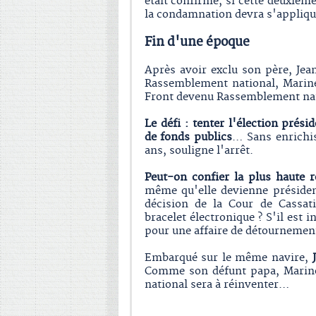
était confirmé, si cette deuxièm
la condamnation devra s'appliqu
Fin d'une époque
Après avoir exclu son père, Jea
Rassemblement national, Marine
Front devenu Rassemblement nat
Le défi : tenter l'élection pré
de fonds publics
… Sans enrichi
ans, souligne l'arrêt.
Peut-on confier la plus haute 
même qu'elle devienne président
décision de la Cour de Cassat
bracelet électronique ? S'il est 
pour une affaire de détournement
Embarqué sur le même navire,
Comme son défunt papa, Marine
national sera à réinventer…