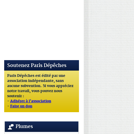
Soutenez Paris Dépêches
Paris Dépêches est édité par une
association indépendante, sans
aucune subvention. Si vous appréciez
notre travail, vous pouvez nous
soutenir :
-
Adhérer à l'association
-
Faire un don
Plumes