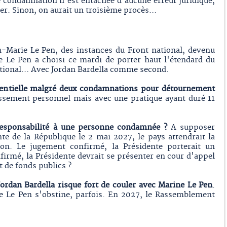
e condamnation n'est entachée d'aucune erreur juridique,
er. Sinon, on aurait un troisième procès…
n-Marie Le Pen, des instances du Front national, devenu
 Le Pen a choisi ce mardi de porter haut l'étendard du
ional… Avec Jordan Bardella comme second.
sidentielle malgré deux condamnations pour détournement
ssement personnel mais avec une pratique ayant duré 11
responsabilité à une personne condamnée ?
A supposer
e de la République le 2 mai 2027, le pays attendrait la
ion. Le jugement confirmé, la Présidente porterait un
infirmé, la Présidente devrait se présenter en cour d'appel
 de fonds publics ?
Jordan Bardella risque fort de couler avec Marine Le Pen
.
 Le Pen s'obstine, parfois. En 2027, le Rassemblement