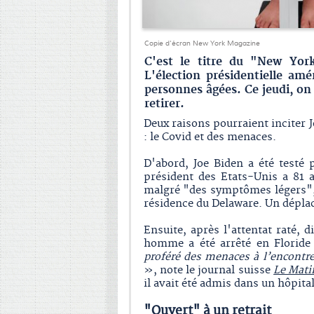
Copie d'écran New York Magazine
C'est le titre du "New Yor
L'élection présidentielle am
personnes âgées. Ce jeudi, on
retirer.
Deux raisons pourraient inciter 
: le Covid et des menaces.
D'abord, Joe Biden a été testé 
président des Etats-Unis a 81 an
malgré "des symptômes légers"
résidence du Delaware. Un déplac
Ensuite, après l'attentat raté,
homme a été arrêté en Floride
proféré des menaces à l’encontre
», note le journal suisse
Le Mati
il avait été admis dans un hôpita
"Ouvert" à un retrait