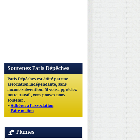
Soutenez Paris Dépêches
Paris Dépêches est édité par une
association indépendante, sans
aucune subvention. Si vous appréciez
notre travail, vous pouvez nous
soutenir :
-
Adhérer à l'association
-
Faire un don
Plumes