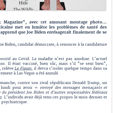
k Magazine", avec cet amusant montage photo...
éricaine met en lumière les problèmes de santé des
 apprend que Joe Biden envisagerait finalement de se
Joe Biden, candidat démocrate, à renoncer à la candidature
positif au Covid. La maladie n'est pas anodine. L'actuel
s. Il était vacciné, bien sûr, mais s'il "se sent bien",
, relève
Le Figaro
, il devra s'isoler quelque temps dans sa
ement à Las Vegas a été annulé.
 dimanche, contre son rival républicain Donald Trump, un
 lundi pour avoir «
envoyé des messages menaçants et
 du président Joe Biden et d’autres responsables fédéraux
n
. L'individu avait déjà tenu ces propos le mois dernier et
l psychiatrique.