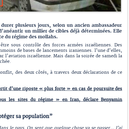
t durer plusieurs jours, selon un ancien ambassadeur
d'anéantir un millier de cibles déjà déterminées. Elle
ute du régime des mollahs.
 être sous contrôle des forces armées israéliennes. Des
nmoins de bases de lancements iraniennes. l'une d'elles,
par l'aviation israélienne. Mais dans la soirée de samedi la
uchée.
nflit, des deux côtés, à travers deux déclarations de ce
rtit d'une riposte « plus forte » en cas de poursuite des
ous les sites du régime » en Iran, déclare Benyamin
otéger sa population”
dans le pays. On sent que quelque chose va se passer… J’ai