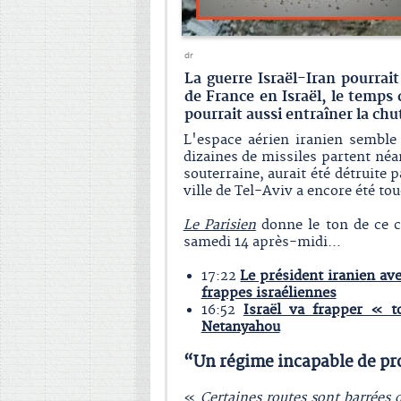
dr
La guerre Israël-Iran pourrai
de France en Israël, le temps 
pourrait aussi entraîner la ch
L'espace aérien iranien semble
dizaines de missiles partent néa
souterraine, aurait été détruite 
ville de Tel-Aviv a encore été to
Le Parisien
donne le ton de ce co
samedi 14 après-midi...
17:22
Le président iranien ave
frappes israéliennes
16:52
Israël va frapper « t
Netanyahou
“Un régime incapable de pr
«
Certaines routes sont barrées 