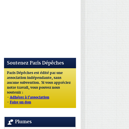
Soutenez Paris Dépêches
Paris Dépêches est édité par une
association indépendante, sans
aucune subvention. Si vous appréciez
notre travail, vous pouvez nous
soutenir :
-
Adhérer à l'association
-
Faire un don
Plumes