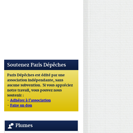
Soutenez Paris Dépêches
Paris Dépêches est édité par une
association indépendante, sans
aucune subvention. Si vous appréciez
notre travail, vous pouvez nous
soutenir :
-
Adhérer à l'association
-
Faire un don
Plumes