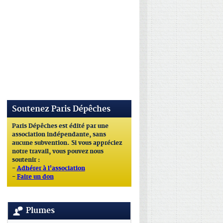
Soutenez Paris Dépêches
Paris Dépêches est édité par une
association indépendante, sans
aucune subvention. Si vous appréciez
notre travail, vous pouvez nous
soutenir :
-
Adhérer à l'association
-
Faire un don
Plumes