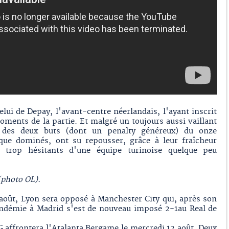
celui de Depay, l'avant-centre néerlandais, l'ayant inscrit
ments de la partie. Et malgré un toujours aussi vaillant
r des deux buts (dont un penalty généreux) du onze
 que dominés, ont su repousser, grâce à leur fraîcheur
t trop hésitants d'une équipe turinoise quelque peu
 (photo OL).
 août, Lyon sera opposé à Manchester City qui, après son
andémie à Madrid s'est de nouveau imposé 2-1au Real de
G affrontera l'Atalanta Bergame le mercredi 12 août. Deux