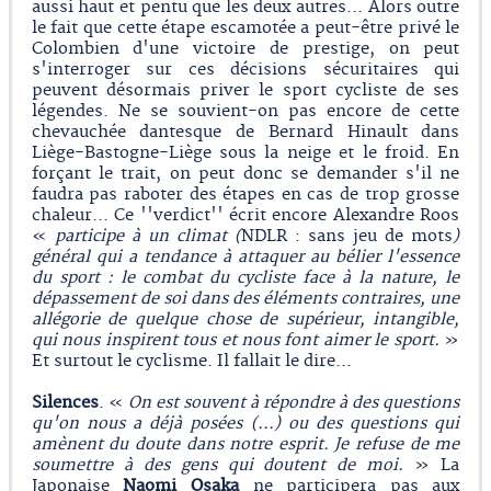
aussi haut et pentu que les deux autres... Alors outre
le fait que cette étape escamotée a peut-être privé le
Colombien d'une victoire de prestige, on peut
s'interroger sur ces décisions sécuritaires qui
peuvent désormais priver le sport cycliste de ses
légendes. Ne se souvient-on pas encore de cette
chevauchée dantesque de Bernard Hinault dans
Liège-Bastogne-Liège sous la neige et le froid. En
forçant le trait, on peut donc se demander s'il ne
faudra pas raboter des étapes en cas de trop grosse
chaleur... Ce ''verdict'' écrit encore Alexandre Roos
«
participe à un climat (
NDLR : sans jeu de mots
)
général qui a tendance à attaquer au bélier l'essence
du sport : le combat du cycliste face à la nature, le
dépassement de soi dans des éléments contraires, une
allégorie de quelque chose de supérieur, intangible,
qui nous inspirent tous et nous font aimer le sport.
»
Et surtout le cyclisme. Il fallait le dire...
Silences
. «
On est souvent à répondre à des questions
qu'on nous a déjà posées (…) ou des questions qui
amènent du doute dans notre esprit. Je refuse de me
soumettre à des gens qui doutent de moi.
» La
Japonaise
Naomi Osaka
ne participera pas aux