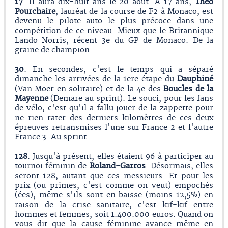
17
. Il aura dix-huit ans le 20 août. A 17 ans,
Theo
Pourchaire
, lauréat de la course de F2 à Monaco, est
devenu le pilote auto le plus précoce dans une
compétition de ce niveau. Mieux que le Britannique
Lando Norris, récent 3e du GP de Monaco. De la
graine de champion...
30
. En secondes, c'est le temps qui a séparé
dimanche les arrivées de la 1ere étape du
Dauphiné
(Van Moer en solitaire) et de la 4e des
Boucles de la
Mayenne
(Demare au sprint). Le souci, pour les fans
de vélo, c'est qu'il a fallu jouer de la zappette pour
ne rien rater des derniers kilomètres de ces deux
épreuves retransmises l'une sur France 2 et l'autre
France 3. Au sprint...
128
. Jusqu'à présent, elles étaient 96 à participer au
tournoi féminin de
Roland-Garros
. Désormais, elles
seront 128, autant que ces messieurs. Et pour les
prix (ou primes, c'est comme on veut) empochés
(ées), même s'ils sont en baisse (moins 12,5%) en
raison de la crise sanitaire, c'est kif-kif entre
hommes et femmes, soit 1.400.000 euros. Quand on
vous dit que la cause féminine avance même en