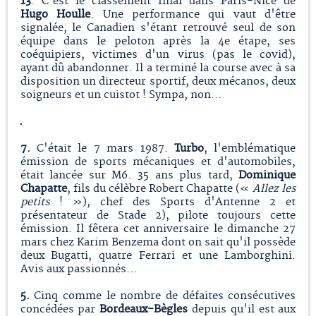
13
. C'est le classement final dans Paris-Nice de
Hugo Houlle
. Une performance qui vaut d'être
signalée, le Canadien s'étant retrouvé seul de son
équipe dans le peloton après la 4e étape, ses
coéquipiers, victimes d'un virus (pas le covid),
ayant dû abandonner. Il a terminé la course avec à sa
disposition un directeur sportif, deux mécanos, deux
soigneurs et un cuistot ! Sympa, non...
7.
C'était le 7 mars 1987.
Turbo
, l'emblématique
émission de sports mécaniques et d'automobiles,
était lancée sur M6. 35 ans plus tard,
Dominique
Chapatte
, fils du célèbre Robert Chapatte («
Allez les
petits
! »), chef des Sports d'Antenne 2 et
présentateur de Stade 2), pilote toujours cette
émission. Il fêtera cet anniversaire le dimanche 27
mars chez Karim Benzema dont on sait qu'il possède
deux Bugatti, quatre Ferrari et une Lamborghini.
Avis aux passionnés...
5.
Cinq comme le nombre de défaites consécutives
concédées par
Bordeaux-Bègles
depuis qu'il est aux