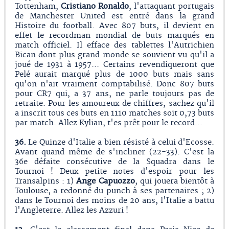
Tottenham,
Cristiano Ronaldo
, l'attaquant portugais
de Manchester United est entré dans la grand
Histoire du football. Avec 807 buts, il devient en
effet le recordman mondial de buts marqués en
match officiel. Il efface des tablettes l'Autrichien
Bican dont plus grand monde se souvient vu qu'il a
joué de 1931 à 1957... Certains revendiqueront que
Pelé aurait marqué plus de 1000 buts mais sans
qu'on n'ait vraiment comptabilisé. Donc 807 buts
pour CR7 qui, a 37 ans, ne parle toujours pas de
retraite. Pour les amoureux de chiffres, sachez qu'il
a inscrit tous ces buts en 1110 matches soit 0,73 buts
par match. Allez Kylian, t'es prêt pour le record...
36.
Le Quinze d'Italie a bien résisté à celui d'Ecosse.
Avant quand même de s'incliner (22-33). C'est la
36e défaite consécutive de la Squadra dans le
Tournoi ! Deux petite notes d'espoir pour les
Transalpins : 1)
Ange Capuozzo
, qui jouera bientôt à
Toulouse, a redonné du punch à ses partenaires ; 2)
dans le Tournoi des moins de 20 ans, l'Italie a battu
l'Angleterre. Allez les Azzuri !