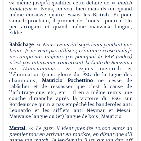
va même jusqu'à qualifier cette défaite de «
match
fondateur
». Nous, on veut bien mais ils ont quand
même encaissé quatre essais les British. Et pour
samedi prochain, il promet de ''nous'' pourrir. Un
peu arrogant et quand même mauvaise langue,
Eddie...
Rabâchage.
«
Nous avons été supérieurs pendant une
heure. Je ne veux pas utiliser ça comme excuse mais je
ne comprends toujours pas pourquoi la VAR (video)
n'est pas intervenue concernant la faute de Benzema
sur Donnarumma...
» Depuis mercredi et
l'élimination (sans gloire du PSG de la Ligue des
champions,
Mauricio Pochettino
ne cesse de
rabâcher et de ressasser que c'est à cause de
l'arbitrage que, etc, etc... Il en a même remis une
couche dimanche après la victoire du PSG sur
Bordeaux ce qui n'a pas empêché les banderoles anti
Leonardo et les sifflets anti Neymar et Messi.
Mauvaise langue ou (et) langue de bois, Mauricio.
Mental.
«
Le gars, il vient prendre 12.000 euros au
premier tour en arrivant en touriste, en disant que s'il
gagne son match, le lendemain il ira sur son day-off