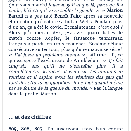
(
jour sans match
) jouer au golf et que là, parce qu'il a
perdu, bichette, il va se soûler la gueule
» »
Marion
Bartoli
n'a pas raté
Benoît Paire
après sa nouvelle
élimination prématurée à Indian Wells. Pendant plus
d'un an, ça a été le covid. Et maintenant, c'est quoi ?
Alors qu'il menait 6-2, 5-2 avec quatre balles de
match contre Köpfer, le fantasque tennisman
français a perdu en trois manches. Sixième défaite
consécutive au 1er tour, plus qu'une mauvaise série !
«
J'ai juste un problème mental
», affirme t-il, ce
qui exaspère l'ex-lauréate de Wimbledon : «
Ça fait
cinq-six ans qu'il ne s'entraîne plus. Il a
complètement décroché. Il vient sur les tournois en
touriste et il espère avoir les résultats des gars qui
font des efforts au quotidien. Il ne faut quand même
pas se foutre de la gueule du monde.
» Pas la langue
dans la poche, Marion...
… et des chiffres
805, 806, 807
. En inscrivant trois buts contre