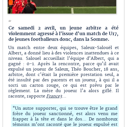
dr
Ce samedi 2 avril, un jeune arbitre a été
violemment agressé à l'issue d'un match de U17,
de jeunes footballeurs donc, dans la Somme.
Un match entre deux équipes, Saleux-Salouël et
Albert, a donné lieu à des violences inattendues à ce
niveau. Salouel accueillait l'équipe d'Albert, qui a
gagné : 0-1. Après la rencontre, parce qu'il avait
expulsé un joueur de Saleux, Théo Boucher, 18 ans,
arbitre, dont c'était la première prestation seul, a
été insulté par des parents et un joueur, à qui il a
sorti un carton rouge, ce qui est prévu par le
règlement. La mère du joueur l'a alors giflé. Il
raconte, rapporte
France3
...
"Un autre supporter, qui se trouve être le grand
frère du joueur sanctionné, est alors venu me
frapper à la tête et dans le dos... De nombreux
témoins m'ont raconté que le joueur expulsé est