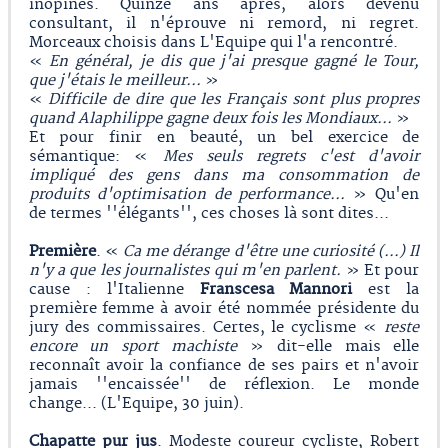
inopinés. Quinze ans après, alors devenu
consultant, il n'éprouve ni remord, ni regret.
Morceaux choisis dans L'Equipe qui l'a rencontré.
«
En général, je dis que j'ai presque gagné le Tour,
que j'étais le meilleur...
»
«
Difficile de dire que les Français sont plus propres
quand Alaphilippe gagne deux fois les Mondiaux...
»
Et pour finir en beauté, un bel exercice de
sémantique: «
Mes seuls regrets c'est d'avoir
impliqué des gens dans ma consommation de
produits d'optimisation de performance...
» Qu'en
de termes ''élégants'', ces choses là sont dites...
Première
. «
Ca me dérange d'être une curiosité (…) Il
n'y a que les journalistes qui m'en parlent.
» Et pour
cause : l'Italienne
Franscesa Mannori
est la
première femme à avoir été nommée présidente du
jury des commissaires. Certes, le cyclisme «
reste
encore un sport machiste
» dit-elle mais elle
reconnaît avoir la confiance de ses pairs et n'avoir
jamais ''encaissée'' de réflexion. Le monde
change... (L'Equipe, 30 juin).
Chapatte pur jus
. Modeste coureur cycliste, Robert