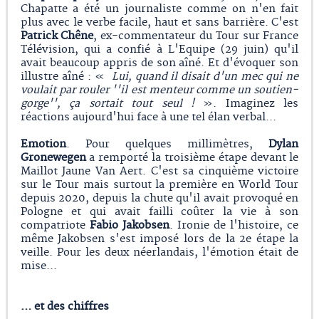
Chapatte a été un journaliste comme on n'en fait
plus avec le verbe facile, haut et sans barrière. C'est
Patrick Chêne
, ex-commentateur du Tour sur France
Télévision, qui a confié à L'Equipe (29 juin) qu'il
avait beaucoup appris de son aîné. Et d'évoquer son
illustre aîné : «
Lui, quand il disait d'un mec qui ne
voulait par rouler ''il est menteur comme un soutien-
gorge'', ça sortait tout seul !
». Imaginez les
réactions aujourd'hui face à une tel élan verbal...
Emotion
. Pour quelques millimètres,
Dylan
Gronewegen
a remporté la troisième étape devant le
Maillot Jaune Van Aert. C'est sa cinquième victoire
sur le Tour mais surtout la première en World Tour
depuis 2020, depuis la chute qu'il avait provoqué en
Pologne et qui avait failli coûter la vie à son
compatriote
Fabio Jakobsen
. Ironie de l'histoire, ce
même Jakobsen s'est imposé lors de la 2e étape la
veille. Pour les deux néerlandais, l'émotion était de
mise...
… et des chiffres