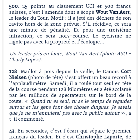
500.
25 points au classement UCI et 500 francs
suisses, c'est l'amende dont a écopé
Wout Van Aert
,
le leader du Tour. Motif : il a jeté des déchets de son
ravito hors de la zone prévue. S'il récidive, ce sera
une minute de pénalité. Et pour une troisième
infraction, ce sera hors-course. Le cyclisme ne
rigole pas avec la propreté et l'écologie...
Un leader pris en faute, Wout Van Aert (photo ASO -
Charly Lopez).
128
. Maillot à pois depuis la veille, le Danois
Cort
Nielsen
(photo de tête) s'est offert un beau record à
l'applaudimètre. Samedi, il a roulé tout seul en tête
de la course pendant 128 kilomètres et a été acclamé
par les millions de spectateurs sur le bord de la
route. «
Quand tu es seul, tu as le temps de regarder
autour et les gens font des choses dingues. Je savais
que je ne m'ennuierai pas avec le public autour
», a
t-il commenté.
43
. En secondes, c'est l'écart qui sépare le premier
français du leader. Et c'est
Christophe
Laporte
, de