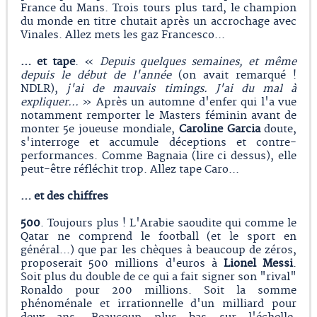
France du Mans. Trois tours plus tard, le champion
du monde en titre chutait après un accrochage avec
Vinales. Allez mets les gaz Francesco...
… et tape
. «
Depuis quelques semaines, et même
depuis le début de l'année
(on avait remarqué !
NDLR),
j'ai de mauvais timings. J'ai du mal à
expliquer...
» Après un automne d'enfer qui l'a vue
notamment remporter le Masters féminin avant de
monter 5e joueuse mondiale,
Caroline Garcia
doute,
s'interroge et accumule déceptions et contre-
performances. Comme Bagnaia (lire ci dessus), elle
peut-être réfléchit trop. Allez tape Caro...
… et des chiffres
500
. Toujours plus ! L'Arabie saoudite qui comme le
Qatar ne comprend le football (et le sport en
général...) que par les chèques à beaucoup de zéros,
proposerait 500 millions d'euros à
Lionel Messi
.
Soit plus du double de ce qui a fait signer son "rival"
Ronaldo pour 200 millions. Soit la somme
phénoménale et irrationnelle d'un milliard pour