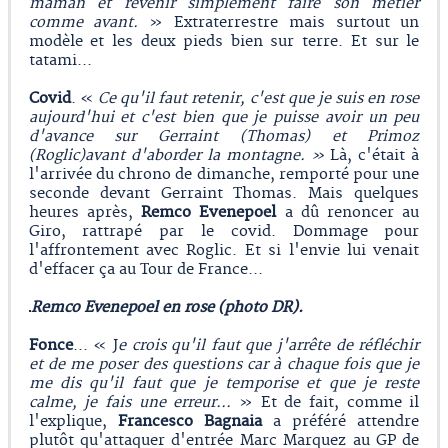
maman et revenir simplement faire son métier
comme avant.
» Extraterrestre mais surtout un
modèle et les deux pieds bien sur terre. Et sur le
tatami...
Covid
. «
Ce qu'il faut retenir, c'est que je suis en rose
aujourd'hui et c'est bien que je puisse avoir un peu
d'avance sur Gerraint (Thomas) et Primoz
(Roglic)avant d'aborder la montagne. »
Là, c'était à
l'arrivée du chrono de dimanche, remporté pour une
seconde devant Gerraint Thomas. Mais quelques
heures après,
Remco Evenepoel
a dû renoncer au
Giro, rattrapé par le covid. Dommage pour
l'affrontement avec Roglic. Et si l'envie lui venait
d'effacer ça au Tour de France...
Remco Evenepoel en rose (photo DR).
Fonce
... « J
e crois qu'il faut que j'arrête de réfléchir
et de me poser des questions car à chaque fois que je
me dis qu'il faut que je temporise et que je reste
calme, je fais une erreur...
» Et de fait, comme il
l'explique,
Francesco Bagnaia
a préféré attendre
plutôt qu'attaquer d'entrée Marc Marquez au GP de