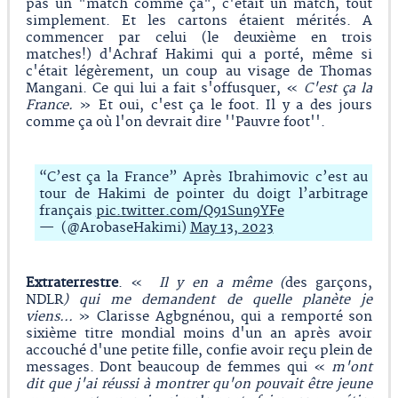
pas un "match comme ça", c'était un match, tout
simplement. Et les cartons étaient mérités. A
commencer par celui (le deuxième en trois
matches!) d'Achraf Hakimi qui a porté, même si
c'était légèrement, un coup au visage de Thomas
Mangani. Ce qui lui a fait s'offusquer, «
C'est ça la
France.
» Et oui, c'est ça le foot. Il y a des jours
comme ça où l'on devrait dire ''Pauvre foot''.
“C’est ça la France” Après Ibrahimovic c’est au
tour de Hakimi de pointer du doigt l’arbitrage
français
pic.twitter.com/Q91Sun9YFe
— (@ArobaseHakimi)
May 13, 2023
Extraterrestre
. «
Il y en a même (
des garçons,
NDLR
) qui me demandent de quelle planète je
viens...
» Clarisse Agbgnénou, qui a remporté son
sixième titre mondial moins d'un an après avoir
accouché d'une petite fille, confie avoir reçu plein de
messages. Dont beaucoup de femmes qui «
m'ont
dit que j'ai réussi à montrer qu'on pouvait être jeune