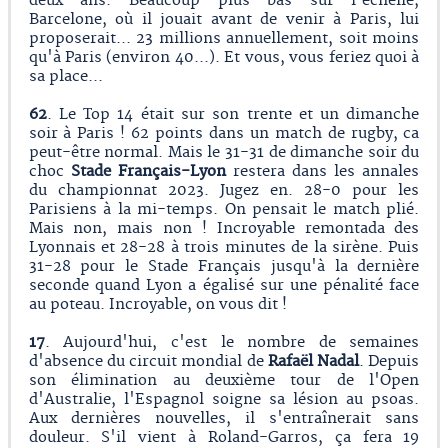
deux ans. Beaucoup plus bas sur l'échelle,
Barcelone, où il jouait avant de venir à Paris, lui
proposerait... 23 millions annuellement, soit moins
qu'à Paris (environ 40...). Et vous, vous feriez quoi à
sa place...
62
. Le Top 14 était sur son trente et un dimanche
soir à Paris ! 62 points dans un match de rugby, ca
peut-être normal. Mais le 31-31 de dimanche soir du
choc
Stade Français-Lyon
restera dans les annales
du championnat 2023. Jugez en. 28-0 pour les
Parisiens à la mi-temps. On pensait le match plié.
Mais non, mais non ! Incroyable remontada des
Lyonnais et 28-28 à trois minutes de la sirène. Puis
31-28 pour le Stade Français jusqu'à la dernière
seconde quand Lyon a égalisé sur une pénalité face
au poteau. Incroyable, on vous dit !
17
. Aujourd'hui, c'est le nombre de semaines
d'absence du circuit mondial de
Rafaël Nadal
. Depuis
son élimination au deuxième tour de l'Open
d'Australie, l'Espagnol soigne sa lésion au psoas.
Aux dernières nouvelles, il s'entraînerait sans
douleur. S'il vient à Roland-Garros, ça fera 19