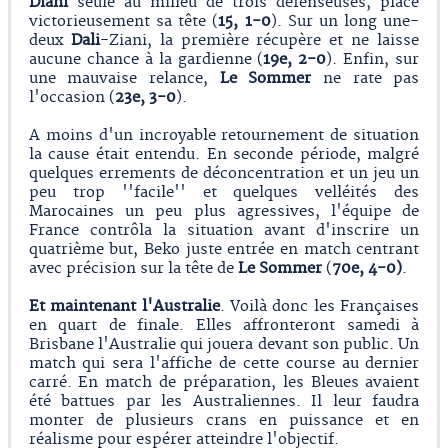
Diani
seule au milieu de trois défenseuses, place
victorieusement sa tête (
15, 1-0
). Sur un long une-
deux
Dali
-Ziani, la première récupère et ne laisse
aucune chance à la gardienne (
19e, 2-0
). Enfin, sur
une mauvaise relance,
Le Sommer
ne rate pas
l'occasion (
23e, 3-0
).
A moins d'un incroyable retournement de situation
la cause était entendu. En seconde période, malgré
quelques errements de déconcentration et un jeu un
peu trop ''facile'' et quelques velléités des
Marocaines un peu plus agressives, l'équipe de
France contrôla la situation avant d'inscrire un
quatrième but, Beko juste entrée en match centrant
avec précision sur la tête de
Le Sommer
(
70e, 4-0)
.
Et maintenant l'Australie
. Voilà donc les Françaises
en quart de finale. Elles affronteront samedi à
Brisbane l'Australie qui jouera devant son public. Un
match qui sera l'affiche de cette course au dernier
carré. En match de préparation, les Bleues avaient
été battues par les Australiennes. Il leur faudra
monter de plusieurs crans en puissance et en
réalisme pour espérer atteindre l'objectif.