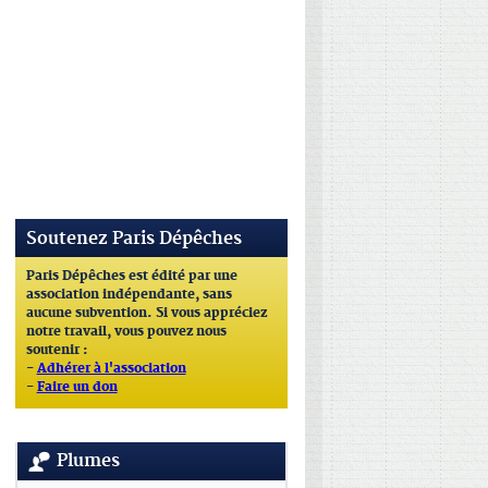
Soutenez Paris Dépêches
Paris Dépêches est édité par une
association indépendante, sans
aucune subvention. Si vous appréciez
notre travail, vous pouvez nous
soutenir :
-
Adhérer à l'association
-
Faire un don
Plumes