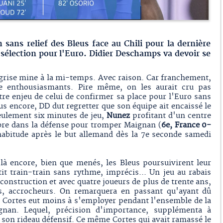
 sans relief des Bleus face au Chili pour la dernière
 sélection pour l'Euro. Didier Deschamps va devoir se
 grise mine à la mi-temps. Avec raison. Car franchement,
re enthousiasmants. Pire même, on les aurait cru pas
re enjeu de celui de confirmer sa place pour l'Euro sans
us encore, DD dut regretter que son équipe ait encaissé le
seulement six minutes de jeu,
Nunez
profitant d'un centre
libre dans la défense pour tromper Maignan (
6e, France 0-
bitude après le but allemand dès la 7e seconde samedi
 là encore, bien que menés, les Bleus poursuivirent leur
tit train-train sans rythme, imprécis... Un jeu au rabais
econstruction et avec quatre joueurs de plus de trente ans,
s, accrocheurs. On remarquera en passant qu'ayant dû
ien Cortes eut moins à s'employer pendant l'ensemble de la
gnan. Lequel, précision d'importance, supplémenta à
e son rideau défensif. Ce même Cortes qui avait ramassé le