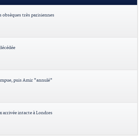
es obsèques très parisiennes
 décédée
ompue, puis Amir "annulé"
x arrivée intacte à Londres