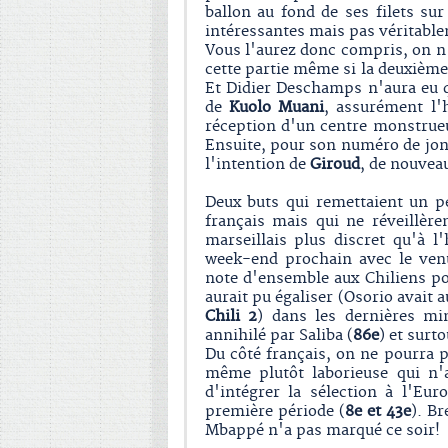
ballon au fond de ses filets su
intéressantes mais pas véritable
Vous l'aurez donc compris, on n'
cette partie même si la deuxième
Et Didier Deschamps n'aura eu q
de
Kuolo Muani
, assurément l'
réception d'un centre monstrueu
Ensuite, pour son numéro de jong
l'intention de
Giroud
, de nouveau
Deux buts qui remettaient un 
français mais qui ne réveillèr
marseillais plus discret qu'à l'
week-end prochain avec le venu
note d'ensemble aux Chiliens po
aurait pu égaliser (Osorio avait 
Chili 2
) dans les dernières mi
annihilé par Saliba (
86e
) et surt
Du côté français, on ne pourra pa
même plutôt laborieuse qui n'a
d'intégrer la sélection à l'Eu
première période (
8e et 43e
). Br
Mbappé n'a pas marqué ce soir!