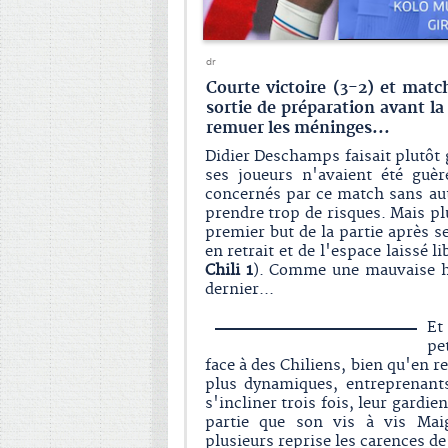
dr
Courte victoire (3-2) et match
sortie de préparation avant la
remuer les méninges...
Didier Deschamps faisait plutôt
ses joueurs n'avaient été guè
concernés par ce match sans aut
prendre trop de risques. Mais pl
premier but de la partie après 
en retrait et de l'espace laissé 
Chili 1
). Comme une mauvaise ha
dernier...
Et
pe
face à des Chiliens, bien qu'en r
plus dynamiques, entreprenant
s'incliner trois fois, leur gard
partie que son vis à vis Mai
plusieurs reprise les carences d