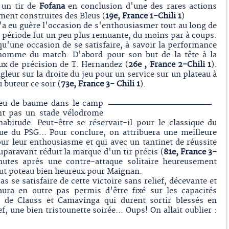
r un tir de
Fofana
en conclusion d'une des rares actions
ment construites des Bleus (
19e, France 1-Chili 1
)
a eu guère l'occasion de s'enthousiasmer tout au long de
 période fut un peu plus remuante, du moins par à coups.
u'une occasion de se satisfaire, à savoir la performance
homme du match. D'abord pour son but de la tête à la
x de précision de T. Hernandez (
26e , France 2-Chili 1
).
leur sur la droite du jeu pour un service sur un plateau à
 buteur ce soir (
73e, France 3- Chili 1
).
peu de baume dans le camp
ent pas un stade vélodrome
habitude. Peut-être se réservait-il pour le classique du
e du PSG... Pour conclure, on attribuera une meilleure
ur leur enthousiasme et qui avec un tantinet de réussite
auparavant réduit la marque d'un tir précis (
81e, France 3-
nutes après une contre-attaque solitaire heureusement
out poteau bien heureux pour Maignan.
s se satisfaire de cette victoire sans relief, décevante et
ura en outre pas permis d'être fixé sur les capacités
ro de Clauss et Camavinga qui durent sortir blessés en
ef, une bien tristounette soirée... Oups! On allait oublier :