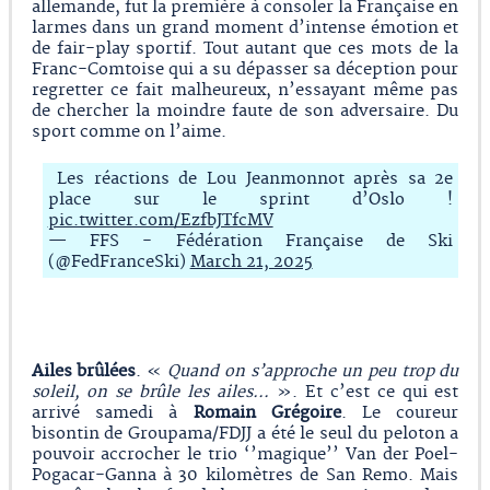
allemande, fut la première à consoler la Française en
larmes dans un grand moment d’intense émotion et
de fair-play sportif. Tout autant que ces mots de la
Franc-Comtoise qui a su dépasser sa déception pour
regretter ce fait malheureux, n’essayant même pas
de chercher la moindre faute de son adversaire. Du
sport comme on l’aime.
Les réactions de Lou Jeanmonnot après sa 2e
place sur le sprint d’Oslo !
pic.twitter.com/EzfbJTfcMV
— FFS - Fédération Française de Ski
(@FedFranceSki)
March 21, 2025
Ailes brûlées
. «
Quand on s’approche un peu trop du
soleil, on se brûle
les ailes
…
». Et c’est ce qui est
arrivé samedi à
Romain Grégoire
. Le coureur
bisontin de Groupama/FDJJ a été le seul du peloton a
pouvoir accrocher le trio ‘’magique’’ Van der Poel-
Pogacar-Ganna à 30 kilomètres de San Remo. Mais