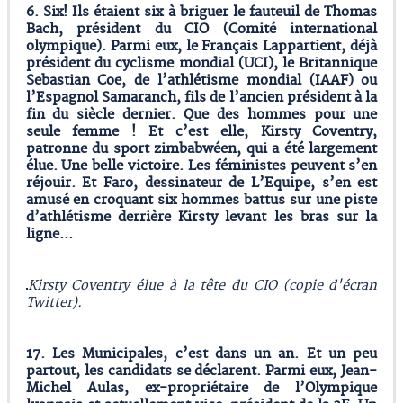
6
.
Six! Ils étaient six à briguer le fauteuil de Thomas
Bach, président du CIO (Comité international
olympique). Parmi eux, le Français Lappartient, déjà
président du cyclisme mondial (UCI), le Britannique
Sebastian Coe, de l’athlétisme mondial (IAAF) ou
l’Espagnol Samaranch, fils de l’ancien président à la
fin du siècle dernier. Que des hommes pour une
seule femme ! Et c’est elle,
Kirsty Coventry
,
patronne du sport zimbabwéen,
q
ui a été largement
élue. Une belle victoire. Les féministes peuvent s’en
réjouir.
Et Faro, dessinateur de L’Equipe, s’en est
amusé en croquant six hommes battus sur une piste
d’athlétisme derrière Kirsty levant les bras sur la
ligne...
Kirsty Coventry élue à la tête du CIO (copie d'écran
Twitter).
17
.
Les Municipales, c’est dans un an. Et un peu
partout, les candidats se déclarent. Parmi eux,
Jean-
Michel Aulas
, ex-propriétaire de l’Olympique