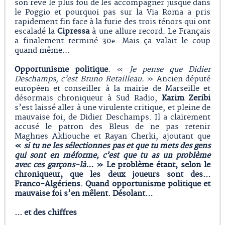
son rêve le plus fou de les accompagner jusque dans
le Poggio et pourquoi pas sur la Via Roma a pris
rapidement fin face à la furie des trois ténors qui ont
escaladé la
Cipressa
à une allure record. Le Français
a finalement terminé 30
. Mais ça valait le coup
e
quand même…
Opportunisme politique
. «
Je pense que
Didier
Deschamps, c’est Bruno Retailleau.
» Ancien député
européen et conseiller à la mairie de Marseille et
désormais chroniqueur à Sud Radio,
Karim Zeribi
s’est laissé aller à une virulente critique, et pleine de
mauvaise foi, de Didier Deschamps. Il a clairement
accusé le patron des Bleus de ne pas retenir
Maghnes Akliouche et Rayan Cherki, ajoutant que
«
s
i tu ne les sélectionnes pas et que tu mets des gens
qui sont en méforme, c’est que tu as un problème
avec ces garçons-là...
»
Le problème étant, selon le
chroniqueur, que les deux joueurs sont des…
Franco-Algériens. Quand
opportunisme politique et
mauvaise foi s’en mêlent.
Désolant…
… et des chiffres