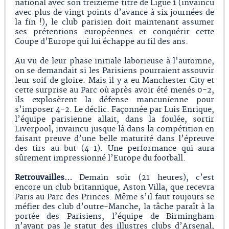
national avec son treizième titre de Ligue 1 (invaincu
avec plus de vingt points d’avance à six journées de
la fin !), le club parisien doit maintenant assumer
ses prétentions européennes et conquérir cette
Coupe d’Europe qui lui échappe au fil des ans.
Au vu de leur phase initiale laborieuse à l'automne,
on se demandait si les Parisiens pourraient assouvir
leur soif de gloire. Mais il y a eu Manchester City et
cette surprise au Parc où après avoir été menés 0-2,
ils explosèrent la défense mancunienne pour
s’imposer 4-2. Le déclic. Façonnée par Luis Enrique,
l’équipe parisienne allait, dans la foulée, sortir
Liverpool, invaincu jusque là dans la compétition en
faisant preuve d’une belle maturité dans l’épreuve
des tirs au but (4-1). Une performance qui aura
sûrement impressionné l’Europe du football.
Retrouvailles…
Demain soir (21 heures), c’est
encore un club britannique, Aston Villa, que recevra
Paris au Parc des Princes. Même s’il faut toujours se
méfier des club d’outre-Manche, la tâche paraît à la
portée des Parisiens, l’équipe de Birmingham
n’ayant pas le statut des illustres clubs d’Arsenal,