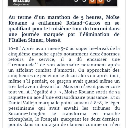
Au terme d’un marathon de 5 heures, Moïse
Kouame a enflammé Roland-Garros en se
qualifiant pour le troisième tour du tournoi dans
une journée marquée par l’élimination de
l’Italien Sinner, blessé.
10-8 ! Après avoir mené 5-0 au super tie-break de la
cinquième manche après notamment deux énormes
retours de service, il a dû encaisser une
‘’remontada’’ de son adversaire notamment après
un affolant combat d’amortis. On approchait des
cinq heures de jeu et on se disait alors qu’après tout,
même s’il perdait, ce garçon avait quand même un
très bel avenir devant lui. Mais on n’avait pas encore
tout vu. A l’égalité à 7-7, Moise Kouane sortit de sa
raquette un ace d’une extraordinaire puissance. Et si
Daniel Vallejo marqua le point suivant à 8-8, le léger
pessimisme qui avait envahi les tribunes du
Suzanne-Lenglen se transforma en marche
triomphale, le Français marquant les deux derniers
points dans un ouragan de clameur comme on n’en