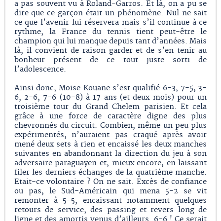
a pas souvent vu à Roland-Garros. Et là, on a pu se
dire que ce garçon était un phénomène. Nul ne sait
ce que l’avenir lui réservera mais s’il continue à ce
rythme, la France du tennis tient peut-être le
champion qui lui manque depuis tant d’années. Mais
là, il convient de raison garder et de s’en tenir au
bonheur présent de ce tout juste sorti de
l’adolescence.
Ainsi donc, Moise Kouane s’est qualifié 6-3, 7-5, 3-
6, 2-6, 7-6 (10-8) à 17 ans (et deux mois) pour un
troisième tour du Grand Chelem parisien. Et cela
grâce à une force de caractère digne des plus
chevronnés du circuit. Combien, même un peu plus
expérimentés, n’auraient pas craqué après avoir
mené deux sets à rien et encaissé les deux manches
suivantes en abandonnant la direction du jeu à son
adversaire paraguayen et, mieux encore, en laissant
filer les derniers échanges de la quatrième manche.
Etait-ce volontaire ? On ne sait. Excès de confiance
ou pas, le Sud-Américain qui mena 5-2 se vit
remonter à 5-5, encaissant notamment quelques
retours de service, des passing et revers long de
ligne et des amortis venus d’ailleurs. 6-6 ! Ce serait