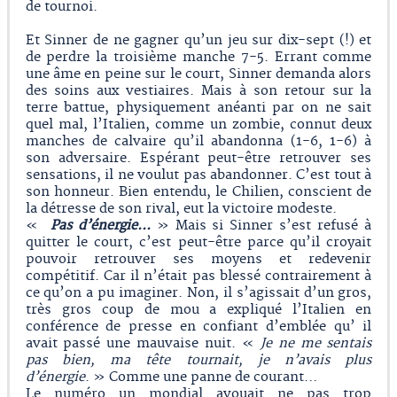
de tournoi.
Et Sinner de ne gagner qu’un jeu sur dix-sept (!) et
de perdre la troisième manche 7-5. Errant comme
une âme en peine sur le court, Sinner demanda alors
des soins aux vestiaires. Mais à son retour sur la
terre battue, physiquement anéanti par on ne sait
quel mal, l’Italien, comme un zombie, connut deux
manches de calvaire qu’il abandonna (1-6, 1-6) à
son adversaire. Espérant peut-être retrouver ses
sensations, il ne voulut pas abandonner. C’est tout à
son honneur. Bien entendu, le Chilien, conscient de
la détresse de son rival, eut la victoire modeste.
«
Pas d’énergie...
» Mais si Sinner s’est refusé à
quitter le court, c’est peut-être parce qu’il croyait
pouvoir retrouver ses moyens et redevenir
compétitif. Car il n’était pas blessé contrairement à
ce qu’on a pu imaginer. Non, il s’agissait d’un gros,
très gros coup de mou a expliqué l’Italien en
conférence de presse en confiant d’emblée qu’ il
avait passé une mauvaise nuit. «
Je ne me sentais
pas bien, ma tête tournait, je n’avais plus
d’énergie
. » Comme une panne de courant…
Le numéro un mondial avouait ne pas trop