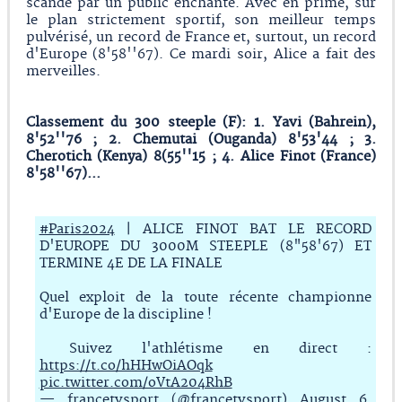
scandé par un public enchanté. Avec en prime, sur
le plan strictement sportif, son meilleur temps
pulvérisé, un record de France et, surtout, un record
d'Europe (8'58''67). Ce mardi soir, Alice a fait des
merveilles.
Classement du 300 steeple (F): 1. Yavi (Bahrein),
8'52''76 ; 2. Chemutai (Ouganda) 8'53'44 ; 3.
Cherotich (Kenya) 8(55''15 ; 4. Alice Finot (France)
8'58''67)...
#Paris2024
| ALICE FINOT BAT LE RECORD
D'EUROPE DU 3000M STEEPLE (8"58'67) ET
TERMINE 4E DE LA FINALE
Quel exploit de la toute récente championne
d'Europe de la discipline !
Suivez l'athlétisme en direct :
https://t.co/hHHwOiAOqk
pic.twitter.com/oVtA204RhB
— francetvsport (@francetvsport)
August 6,