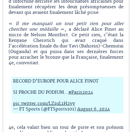
d'infortune derrière les intouchables africaines pour
finalement récupérer les deux présomptueuses de
devant qui avaient finalement lâché prise.
«
Il me manquait un tout petit rien pour aller
chercher une médaille
», a déclaré Alice Pinot au
micro de Nelson Montfort. Ce petit rien, c'était la
Kenyane Cherotich qui avait craqué dans
l'accélération finale du duo Yavi (Bahrein)-Chemutai
(Ouganda) et qui puisa dans ses dernières forces
pour arracher le bronze que la Française, finalement
4e, convoitait.
RECORD D’EUROPE POUR ALICE FINOT
SI PROCHE DU PODIUM…
#Paris2024
pic.twitter.com/LZ1uL1H2vy
— FT Sports (@FTSports101)
August 6, 2024
4e, cela valait bien un tour de piste et son prénom