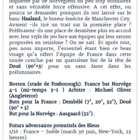
inquiétée par de Norvégiens un peu trop brouillons
et sans véritable force offensive. A cet effet, on
pourra se demander pourquoi ils ont laissé sur le
banc
Haaland
, le buteur émérite de Manchester City.
Avaient -ils tiré un trait sur la première place ?
Préféraient-ils une place de deuxième plus en accord
avec leur style de jeu face aux équipes qui leur seront
proposées en seizième ? On ne sait. Et après tout,
peu nous importe, l’essentiel étant bien ce beau
visage qu’a offert l’équipe de France dans cette
soirée conclue par un quatrième but de la tête de
Doué
(
90’+3
) pour un sans faute dans les
préliminaires.
Boston (stade de Foxborough). France bat Norvège
4-1 (mi-temps 3-1 ) Arbitre : Michael Oliver
(Angleterre)
Buts pour la France : Dembélé (7’, 20’, 32’), Doué
(90’ + 3)
But pour la Norvège : Aasgaard (32’).
Futurs adversaires potentiels des Bleus
1/16 : France – Suède (mardi 30 juin, New-York, 23
heures)