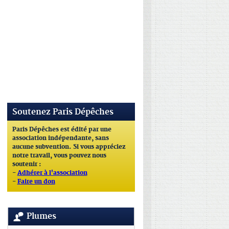
Soutenez Paris Dépêches
Paris Dépêches est édité par une
association indépendante, sans
aucune subvention. Si vous appréciez
notre travail, vous pouvez nous
soutenir :
-
Adhérer à l'association
-
Faire un don
Plumes