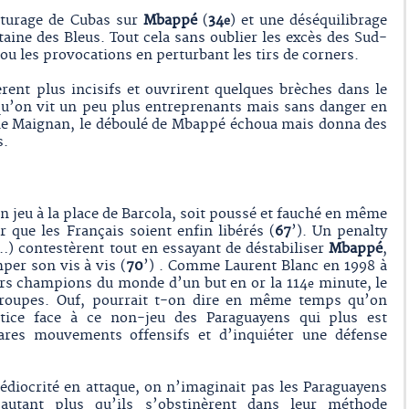
nturage de Cubas sur
Mbappé
(
34
) et une déséquilibrage
e
taine des Bleus. Tout cela sans oublier les excès des Sud-
ou les provocations en perturbant les tirs de corners.
rent plus incisifs et ouvrirent quelques brèches dans le
qu’on vit un peu plus entreprenants mais sans danger en
 de Maignan, le déboulé de Mbappé échoua mais donna des
s.
en jeu à la place de Barcola, soit poussé et fauché en même
 que les Français soient enfin libérés (
67
’). Un penalty
) contestèrent tout en essayant de déstabiliser
Mbappé
,
mper son vis à vis (
70
’) . Comme Laurent Blanc en 1998 à
turs champions du monde d’un but en or la 114
minute, le
e
s troupes. Ouf, pourrait t-on dire en même temps qu’on
stice face à ce non-jeu des Paraguayens qui plus est
rares mouvements offensifs et d’inquiéter une défense
édiocrité en attaque, on n’imaginait pas les Paraguayens
autant plus qu’ils s’obstinèrent dans leur méthode