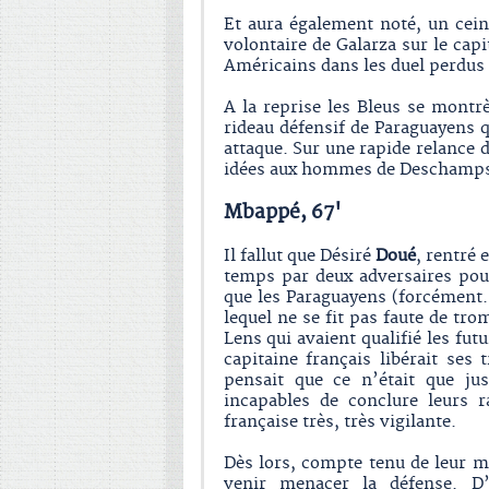
Et aura également noté, un cei
volontaire de Galarza sur le capi
Américains dans les duel perdus 
A la reprise les Bleus se montrè
rideau défensif de Paraguayens 
attaque. Sur une rapide relance
idées aux hommes de Deschamp
Mbappé, 67'
Il fallut que Désiré
Doué
, rentré 
temps par deux adversaires pour
que les Paraguayens (forcément…
lequel ne se fit pas faute de tro
Lens qui avaient qualifié les fu
capitaine français libérait se
pensait que ce n’était que ju
incapables de conclure leurs 
française très, très vigilante.
Dès lors, compte tenu de leur m
venir menacer la défense. D’