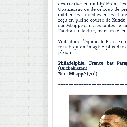
destructive et multiplièrent le
Upamecano ou de ce coup de pied
oublier les comédies et les chut
reçu en pleine course de
Kundé
sur Mbappé dans les toutes dern
Faudra t-il le dire, mais un tel é
Voilà donc l’équipe de France en
match qu’on imagine plus dans 
plaisir.
Philadelphie. France bat Par
(Ouzbekistan).
But : Mbappé (70’).
---------------------------
---------------------------