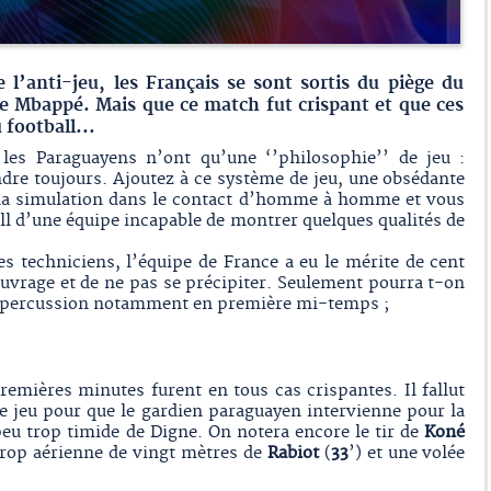
e l’anti-jeu, les Français se sont sortis du piège du
e Mbappé. Mais que ce match fut crispant et que ces
football...
 les Paraguayens n’ont qu’une ‘’philosophie’’ de jeu :
dre toujours. Ajoutez à ce système de jeu, une obsédante
à la simulation dans le contact d’homme à homme et vous
ll d’une équipe incapable de montrer quelques qualités de
les techniciens, l’équipe de France a eu le mérite de cent
ouvrage et de ne pas se précipiter. Seulement pourra t-on
e percussion notamment en première mi-temps ;
emières minutes furent en tous cas crispantes. Il fallut
de jeu pour que le gardien paraguayen intervienne pour la
eu trop timide de Digne. On notera encore le tir de
Koné
 trop aérienne de vingt mètres de
Rabiot
(
33
’) et une volée