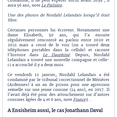
Condamné, il ne peut espérer sortir avant 2039 ; il
aura 56 ans, note
Le Parisien
.
Une des photos de Nordahl Lelandais lorsqu'il était
libre.
Certaines personnes lui écrivent. Notamment une
dame Elisabeth, 50 ans, qui l'a ensuite
régulièrement rencontré au parloir entre 2020 et
2021 mais a cessé de le voir (on a trouvé deux
téléphones portables dans la cellule) et raconte
l'histoire dans
Le Dauphiné
. Depuis, Nordahl
Lelandais a trouvé une nouvelle compagne et celle-
ci a accouché il y a deux mois.
Ce vendredi 12 janvier, Nordahl Lelandais a été
condamné par le tribunal correctionnel de Mézières
(Ardennes) à un an de prison pour une agression
sexuelle sur une jeune cousine (14 ans), en 2017. Il
l'avait déjà été pour des attouchement sur d'autres
cousines âgées de 4 et 6 ans, note
France3
...
A Ensisheim aussi, le cas Jonathann Daval