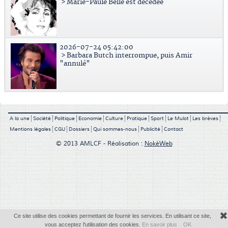
> Marie-Paule Belle est décédée
2026-07-24 05:42:00
> Barbara Butch interrompue, puis Amir
"annulé"
A la une
Société
Politique
Economie
Culture
Pratique
Sport
Le Mulot
Les brèves
Mentions légales
CGU
Dossiers
Qui sommes-nous
Publicité
Contact
© 2013 AMLCF - Réalisation :
NokéWeb
✖
Ce site utilise des cookies permettant de fournir les services. En utilisant ce site,
vous acceptez l'utilisation des cookies.
En savoir plus
OK