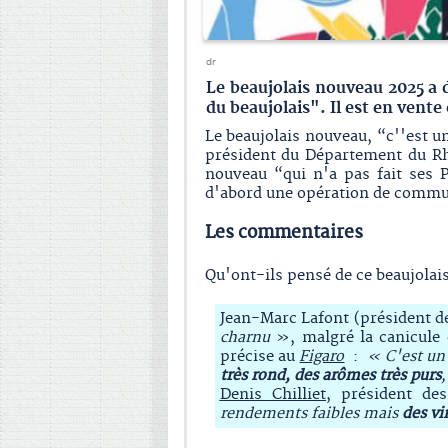
dr
Le beaujolais nouveau 2025 a
du beaujolais". Il est en vent
Le beaujolais nouveau, “c''est u
président du Département du R
nouveau “qui n'a pas fait ses 
d'abord une opération de communi
Les commentaires
Qu'ont-ils pensé de ce beaujolais
Jean-Marc Lafont (président de
charnu
», malgré la canicule 
précise au
Figaro
:
« C'est un
très rond, des arômes très purs
Denis Chilliet
, président d
rendements faibles mais
des vi