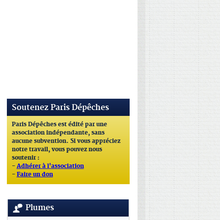
Soutenez Paris Dépêches
Paris Dépêches est édité par une
association indépendante, sans
aucune subvention. Si vous appréciez
notre travail, vous pouvez nous
soutenir :
-
Adhérer à l'association
-
Faire un don
Plumes