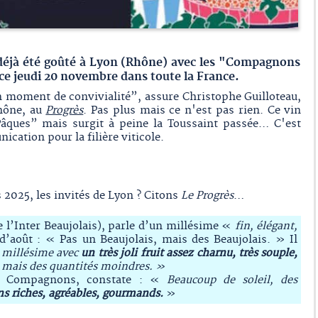
 déjà été goûté à Lyon (Rhône) avec les "Compagnons
e ce jeudi 20 novembre dans toute la France.
n moment de convivialité”, assure Christophe Guilloteau,
hône, au
Progrès
. Pas plus mais ce n'est pas rien. Ce vin
Pâques” mais surgit à peine la Toussaint passée… C'est
cation pour la filière viticole.
 2025, les invités de Lyon ? Citons
Le Progrès
…
 l’Inter Beaujolais), parle d’un millésime «
fin, élégant,
d’août : « Pas un Beaujolais, mais des Beaujolais. » Il
 millésime avec
un très joli fruit assez charnu, très souple,
, mais des quantités moindres. »
es Compagnons, constate : «
Beaucoup de soleil, des
ns riches, agréables, gourmands.
»