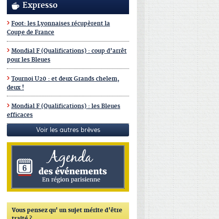
Expresso
Foot: les Lyonnaises récupèrent la
Coupe de France
Mondial F (Qualifications) : coup d’arrêt
pour les Bleues
Tournoi U20 : et deux Grands chelem,
deux !
Mondial F (Qualifications) : les Bleues
efficaces
Voir les autres brèves
Vous pensez qu'
un sujet mérite d'être