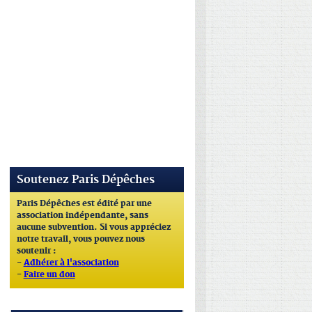
Soutenez Paris Dépêches
Paris Dépêches est édité par une
association indépendante, sans
aucune subvention. Si vous appréciez
notre travail, vous pouvez nous
soutenir :
-
Adhérer à l'association
-
Faire un don