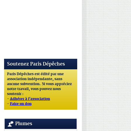
Soutenez Paris Dépêches
Paris Dépêches est édité par une
association indépendante, sans
aucune subvention. Si vous appréciez
notre travail, vous pouvez nous
soutenir :
-
Adhérer à l'association
-
Faire un don
Plumes