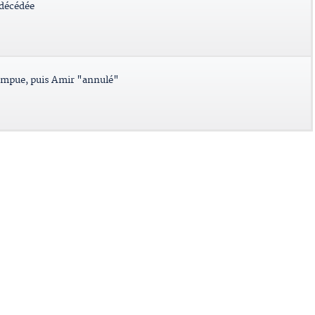
 décédée
ompue, puis Amir "annulé"