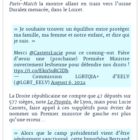
Paris-Match
la montre allant en train vers l'usine
Duralex menacée, dans le Loiret.
« Je souhaite trouver un équilibre entre protéger
ma famille, ma femme et notre enfant, et dire qui
je suis. »
Merci
@CastetsLucie
pour ce coming-out. Fière
d’avoir une (prochaine) Première Ministre
ouvertement lesbienne pour défendre nos droits !
ttps://t.co/EknSuRCIDh
— Commission LGBTQIA+ d’EELV
(@LGBT_EELV)
August 6, 2024
La Droite républicaine ne compte que 47 députés sur
577 sièges, note
Le Progrès
, de Lyon, mais pour Lucie
Castets, faire appel à ces supplétifs pour éviter de
nommer un Premier ministre de gauche est plus
qu'une erreur...
« Alors que le camp présidentiel vient d’être
sévèrement sanctionné, cette hypothèse Bertrand