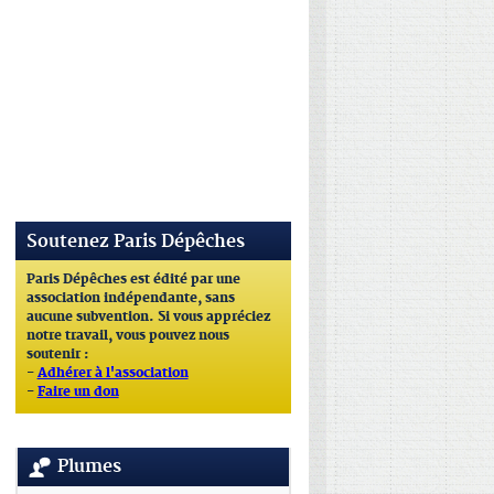
Soutenez Paris Dépêches
Paris Dépêches est édité par une
association indépendante, sans
aucune subvention. Si vous appréciez
notre travail, vous pouvez nous
soutenir :
-
Adhérer à l'association
-
Faire un don
Plumes