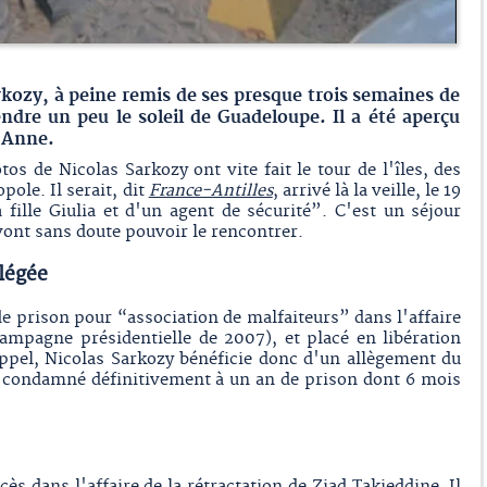
rkozy, à peine remis de ses presque trois semaines de
endre un peu le soleil de Guadeloupe. Il a été aperçu
e-Anne.
s de Nicolas Sarkozy ont vite fait le tour de l'îles, des
pole. Il serait, dit
France-Antilles
, arrivé là la veille, le 19
ille Giulia et d'un agent de sécurité”. C'est un séjour
vont sans doute pouvoir le rencontrer.
llégée
de prison pour “association de malfaiteurs” dans l'affaire
ampagne présidentielle de 2007), et placé en libération
appel, Nicolas Sarkozy bénéficie donc d'un allègement du
été condamné définitivement à un an de prison dont 6 mois
s dans l'affaire de la rétractation de Ziad Takieddine. Il