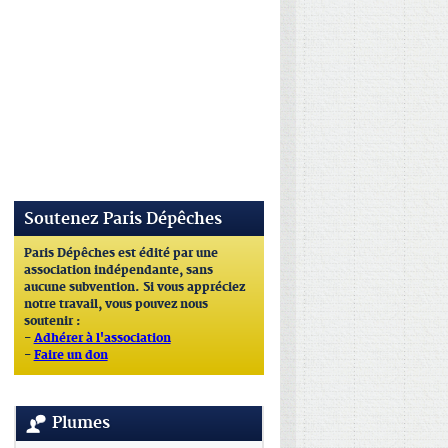
Soutenez Paris Dépêches
Paris Dépêches est édité par une
association indépendante, sans
aucune subvention. Si vous appréciez
notre travail, vous pouvez nous
soutenir :
-
Adhérer à l'association
-
Faire un don
Plumes