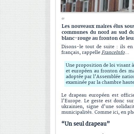
dr
Les nouveaux maires élus sous
communes du nord au sud du 
blanc-rouge au fronton de leur
Disons-le tout de suite : ils en
français, rappelle
FranceInfo
…
Une proposition de loi visant 
et européen au fronton des ma
adoptée par l'Assemblée nation
examinée par la chambre haute
Le drapeau européen est offici
l'Europe. Le geste est donc su
ukrainien, signe d'une solidar
municipalités. Comme ici, en pho
“Un seul drapeau”