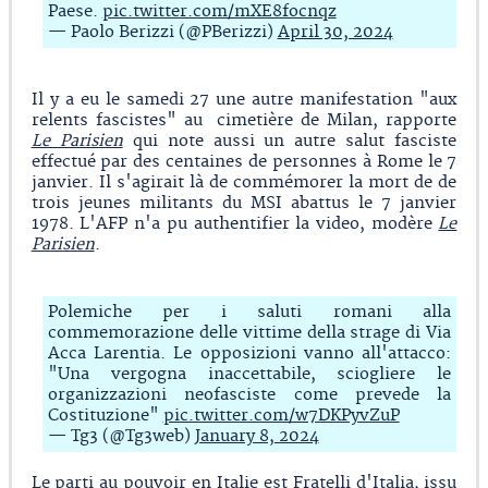
Paese.
pic.twitter.com/mXE8focnqz
— Paolo Berizzi (@PBerizzi)
April 30, 2024
Il y a eu le samedi 27 une autre manifestation "aux
relents fascistes" au cimetière de Milan, rapporte
Le Parisien
qui note aussi un autre salut fasciste
effectué par des centaines de personnes à Rome le 7
janvier. Il s'agirait là de commémorer la mort de de
trois jeunes militants du MSI abattus le 7 janvier
1978. L'AFP n'a pu authentifier la video, modère
Le
Parisien
.
Polemiche per i saluti romani alla
commemorazione delle vittime della strage di Via
Acca Larentia. Le opposizioni vanno all'attacco:
"Una vergogna inaccettabile, sciogliere le
organizzazioni neofasciste come prevede la
Costituzione"
pic.twitter.com/w7DKPyvZuP
— Tg3 (@Tg3web)
January 8, 2024
Le parti au pouvoir en Italie est Fratelli d'Italia, issu