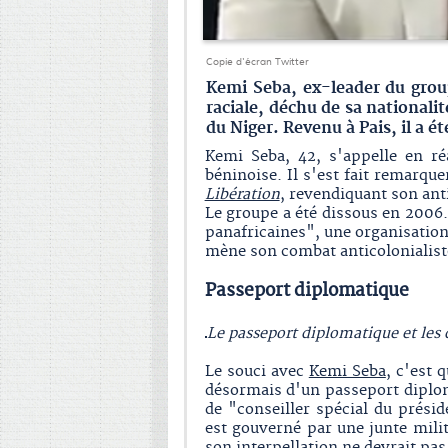
Copie d'écran Twitter
Kemi Seba, ex-leader du grou
raciale, déchu de sa nationalit
du Niger. Revenu à Pais, il a é
Kemi Seba, 42, s'appelle en réa
béninoise. Il s'est fait remarqu
Libération
, revendiquant son ant
Le groupe a été dissous en 2006.
panafricaines", une organisatio
mène son combat anticolonialiste
Passeport diplomatique
Le passeport diplomatique et les 
Le souci avec
Kemi Seba
, c'est 
désormais d'un passeport diplom
de "conseiller spécial du prési
est gouverné par une junte milit
son interpellation ne devrait pas