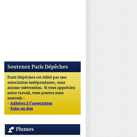
Soutenez Paris Dépêches
Paris Dépêches est édité par une
association indépendante, sans
aucune subvention. Si vous appréciez
notre travail, vous pouvez nous
soutenir :
-
Adhérer à l'association
-
Faire un don
Plumes