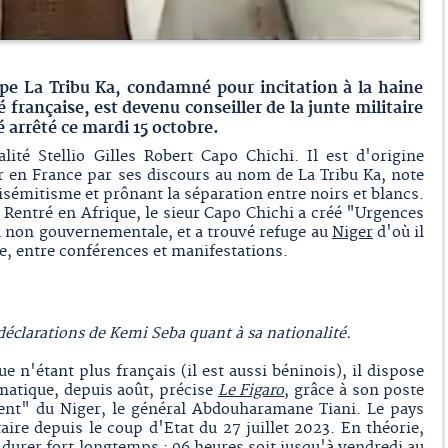
pe La Tribu Ka, condamné pour incitation à la haine
é française, est devenu conseiller de la junte militaire
té arrêté ce mardi 15 octobre.
lité Stellio Gilles Robert Capo Chichi. Il est d'origine
er en France par ses discours au nom de La Tribu Ka, note
isémitisme et prônant la séparation entre noirs et blancs.
 Rentré en Afrique, le sieur Capo Chichi a créé "Urgences
n non gouvernementale, et a trouvé refuge au
Niger
d'où il
, entre conférences et manifestations.
déclarations de Kemi Seba quant à sa nationalité.
que n'étant plus français (il est aussi béninois), il dispose
atique, depuis août, précise
Le Figaro
, grâce à son poste
dent" du Niger, le général Abdouharamane Tiani. Le pays
aire depuis le coup d'Etat du 27 juillet 2023. En théorie,
 durer fort longtemps : 96 heures soit jusqu'à vendredi au