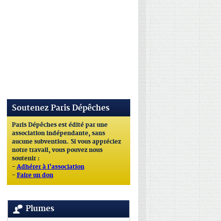
Soutenez Paris Dépêches
Paris Dépêches est édité par une
association indépendante, sans
aucune subvention. Si vous appréciez
notre travail, vous pouvez nous
soutenir :
-
Adhérer à l'association
-
Faire un don
Plumes