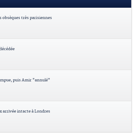
es obsèques très parisiennes
 décédée
ompue, puis Amir "annulé"
x arrivée intacte à Londres