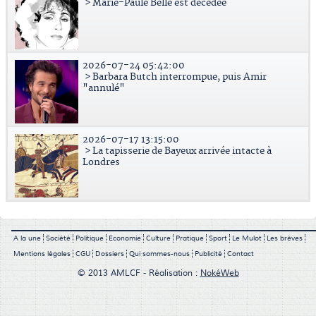
> Marie-Paule Belle est décédée
2026-07-24 05:42:00
> Barbara Butch interrompue, puis Amir
"annulé"
2026-07-17 13:15:00
> La tapisserie de Bayeux arrivée intacte à
Londres
A la une
Société
Politique
Economie
Culture
Pratique
Sport
Le Mulot
Les brèves
Mentions légales
CGU
Dossiers
Qui sommes-nous
Publicité
Contact
© 2013 AMLCF - Réalisation :
NokéWeb