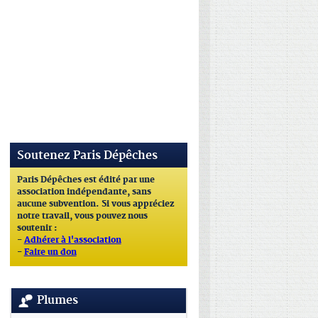
Soutenez Paris Dépêches
Paris Dépêches est édité par une
association indépendante, sans
aucune subvention. Si vous appréciez
notre travail, vous pouvez nous
soutenir :
-
Adhérer à l'association
-
Faire un don
Plumes