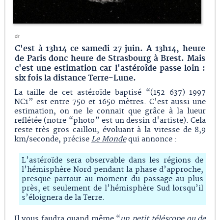
dr
C'est à 13h14 ce samedi 27 juin. A 13h14, heure
de Paris donc heure de Strasbourg à Brest. Mais
c'est une estimation car l'astéroîde passe loin :
six fois la distance Terre-Lune.
La taille de cet astéroïde baptisé “(152 637) 1997
NC1” est entre 750 et 1650 mètres. C'est aussi une
estimation, on ne le connait que grâce à la lueur
reflétée (notre “photo” est un dessin d'artiste). Cela
reste très gros caillou, évoluant à la vitesse de 8,9
km/seconde, précise
Le Monde
qui annonce :
L’astéroïde sera observable dans les régions de
l’hémisphère Nord pendant la phase d’approche,
presque partout au moment du passage au plus
près, et seulement de l’hémisphère Sud lorsqu’il
s’éloignera de la Terre.
Il vous faudra quand même “
un petit téléscope ou de