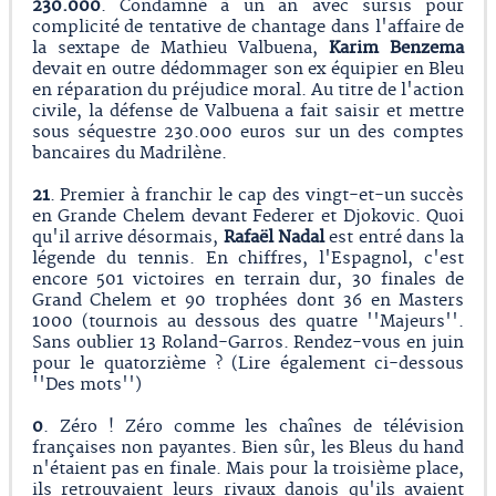
230.000
. Condamné à un an avec sursis pour
complicité de tentative de chantage dans l'affaire de
la sextape de Mathieu Valbuena,
Karim Benzema
devait en outre dédommager son ex équipier en Bleu
en réparation du préjudice moral. Au titre de l'action
civile, la défense de Valbuena a fait saisir et mettre
sous séquestre 230.000 euros sur un des comptes
bancaires du Madrilène.
21
. Premier à franchir le cap des vingt-et-un succès
en Grande Chelem devant Federer et Djokovic. Quoi
qu'il arrive désormais,
Rafaël Nadal
est entré dans la
légende du tennis. En chiffres, l'Espagnol, c'est
encore 501 victoires en terrain dur, 30 finales de
Grand Chelem et 90 trophées dont 36 en Masters
1000 (tournois au dessous des quatre ''Majeurs''.
Sans oublier 13 Roland-Garros. Rendez-vous en juin
pour le quatorzième ? (Lire également ci-dessous
''Des mots'')
0
. Zéro ! Zéro comme les chaînes de télévision
françaises non payantes. Bien sûr, les Bleus du hand
n'étaient pas en finale. Mais pour la troisième place,
ils retrouvaient leurs rivaux danois qu'ils avaient