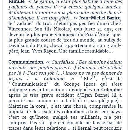
Famille
. «
Le gamin, il était plus habitué à faire des
podiums de poneys il y a encore quelques années.
Maintenant il monte sur la plus haute marche du prix
d'Amérique. Il est trop gâté...
»
Jean-Michel Bazire
,
le ''Zidane'' du trot, n'était pas peu fier dimanche à
Vincennes. Son fils Nicolas, tout juste 21 ans, est
devenu le plus jeune vainqueur du Prix d'Amérique,
la plus grande course de trot du monde, au sulky de
Davidson du Pont, cheval appartenant à son grand-
père, Jean-Yves Rayon. Une famille formidable...
Communication
. «
Surréaliste ! Des témoins étaient
présents, des photos prises (…) Pourquoi elle n'était
pas là ? C'est son job (...) Ineos ne va pas donner de
leçons à la Colombie.
» ''Elle'', c'est la
''Communication'' du Groupe Ineos qui s'est
indignée des informations divulguées en Colombie
après le très grave accident d'Egan Bernal (il a
percuté un camion et a failli être paraplégique)..
Maîtriser la com', c'est une chose, comprendre la
popularité des cyclistes colombiens dans leur pays,
c'est ce qu'Ineos, malgré ses milliards, n'a pas
compris. Pas sûr que cet épisode ne laisse pas de
traces dans leurs relations... si Bernal peut recourir