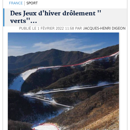
FRANCE
SPORT
Des Jeux d'hiver drôlement ''
verts''...
PUBLIÉ LE
1 FÉVRIER 2022 11:58
PAR
JACQUES-HENRI DIGEON