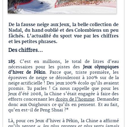
De la fausse neige aux Jeux, la belle collection de
Nadal, du hand oublié et des Colombiens un peu
fâchés. L'actualité du sport vue par les chiffres
et les petites phrases.
Des chiffres...
185
. C'est en millions, le total de litres d'eau
nécessaires pour les pistes des
Jeux olympiques
d'hiver de Pékin
. Parce que, triste première, les
épreuves de neige se dérouleront à 100% sur de la
neige artificielle ! Des jeux 100% écolo qu'ils avaient
promis. Tu parles ! Ca nous rappelle que pour les
Jeux d'été 2008, la Chine s'était engagée à faire des
efforts concernant les
droits de l'homme
. Demandez
donc aux Ouighours ce qu'ils en pensent. Et au fait,
qu'en est-il de Peng Shuai ?*
Là, pour ces Jeux d'hiver à Pékin, la Chine a affirmé
qu'ils seront «
les plus propres et plus verts jamais