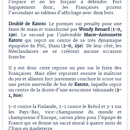
l'espace et en les forçant à défendre. Fort
logiquement donc, les Françaises prirent
l'ascendant au tableau d'affichage avec deux buts.
Doublé de Katoto
. Le premier sur penalty pour une
faute de main et transformé par
Wendy Renard
(
1-0,
19e
). Le second par l'inévitable
Marie-Antoinette
Katoto
qui reprit un centre de sa très dynamique
équipière du PSG, Diani (
2-0, 25e
). De leur côté, les
Néerlandaises ne se créèrent aucune occasion
franche.
Il y eut donc cette reprise un peu sur le frein des
Françaises. Mais elles reprirent ensuite la maîtrise
du jeu et allaient fort justement conclure le score sur
une petite merveille de but de
Katoto
, laquelle reprit
un centre de la droite d'une astucieuse talonnade (
3-
1, 80e
).
5-0 contre la Finlande, 2-1 contre le Brésil et 3-1 sur
les Pays-Bas, vice-championne du monde et
championne d'Europe, carton plein pour l'équipe de
France qui se donne un sacré moral à quatre mois de
l'Euro en Angleterre.