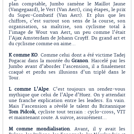
plan comptable, Jumbo ramène le Maillot Jaune
(Vangegaard), le Vert (Van Aert), cinq étapes, le prix
du Super-Combatif (Van Aert). Et plus que les
chiffres, c'est surtout son sens de la course, son
organisation, sa maîtrise, son cyclisme total à
l'image de Wout van Aert, un peu comme l'était
l'Ajax Amsterdam de Johann Cruyff. Du grand art et
du cyclisme comme on aime...
K comme KO
. Comme celui dont a été victime Tadej
Pogacar dans la montée du
Granon
. Harcelé par les
Jumbo avant d'aborder l'ascension, il a finalement
craqué et perdu ses illusions d'un triplé dans le
Tour.
L comme L'Alpe
. C'est toujours un rendez-vous
mythique que celui de l'Alpe d'Huez. On y attendait
une franche explication entre les leaders. En vain.
Mais l'ascension a révélé le talent du Britannique
Tom Pidcok
, cycliste tout terrain : cyclo-cross, VTT
et maintenant route. A suivre, assurément...
M comme mondialisation
. Avant, il y avait les