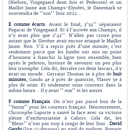
(Nielsen, Vingegaard deux fois et Pedersen) et un
Maillot Jaune aux Champs-Elysées, le Danemark se
souviendra de ''son'' Tour 2022...
E comme écarts
. Avant le final, 3'34'' séparaient
Pogacar de Vingegaard. Et à l'arrivée aux Champs, il
n'y avait plus que 2'43''. N'allez pas croire pour
autant que le Slovène avait encore attaqué le Maillot
Jaune. Non. S'il a repris près d'une minute, c'est
seulement parce que les Jumbo ont mis un point
d'honneur à franchir la ligne tous ensemble, bien
après le peloton, histoire de savourer un peu plus
leur triomphe. Cela dit, derrière ces deux lascars, il y
avait un monde : Gerraint Thomas 3e à plus de
huit
minutes
, Gaudu 4e à près de quatorze, Vlasov 5e à
plus de seize. Et seulement seize coureurs dans la
même heure... Il y avait '' eux'' et les autres
F comme Français
. On n'est pas passé loin de la
''fanny'' pour les coureurs français. Heureusement,
Christophe Laporte a sauvé la face avec sa victoire
pleine d'enthousiasme à Cahors. Cela dit, les
''Bleus'' n'ont pas trop à rougir de leur Tour :
David
Gaudu
(lire ci-dessous) au pied du podium, Romain