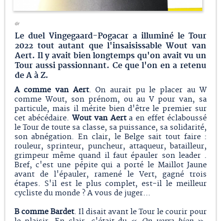
dr
Le duel Vingegaard-Pogacar a illuminé le Tour
2022 tout autant que l'insaisissable Wout van
Aert. Il y avait bien longtemps qu'on avait vu un
Tour aussi passionnant. Ce que l'on en a retenu
de A à Z.
A comme van Aert
. On aurait pu le placer au W
comme Wout, son prénom, ou au V pour van, sa
particule, mais il mérite bien d'être le premier sur
cet abécédaire.
Wout van Aert
a en effet éclaboussé
le Tour de toute sa classe, sa puissance, sa solidarité,
son abnégation. En clair, le Belge sait tout faire :
rouleur, sprinteur, puncheur, attaqueur, batailleur,
grimpeur même quand il faut épauler son leader .
Bref, c'est une pépite qui a porté le Maillot Jaune
avant de l'épauler, ramené le Vert, gagné trois
étapes. S'il est le plus complet, est-il le meilleur
cycliste du monde ? A vous de juger...
B comme Bardet
. Il disait avant le Tour le courir pour