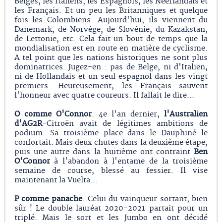
Belges, les Italiens, les Espagnols, les Néerlandais et
les Français. Et un peu les Britanniques et quelque
fois les Colombiens. Aujourd'hui, ils viennent du
Danemark, de Norvège, de Slovénie, du Kazakstan,
de Lettonie, etc. Cela fait un bout de temps que la
mondialisation est en route en matière de cyclisme.
A tel point que les nations historiques ne sont plus
dominatrices. Jugez-en : pas de Belge, ni d'Italien,
ni de Hollandais et un seul espagnol dans les vingt
premiers. Heureusement, les Français sauvent
l'honneur avec quatre coureurs. Il fallait le dire...
O comme O'Connor
. 4e l'an dernier,
l'Australien
d'AG2R
-Citroën avait de légitimes ambitions de
podium. Sa troisième place dans le Dauphiné le
confortait. Mais deux chutes dans la deuxième étape,
puis une autre dans la huitième ont contraint
Ben
O'Connor
à l'abandon à l'entame de la troisième
semaine de course, blessé au fessier. Il vise
maintenant la Vuelta...
P comme panache
. Celui du vainqueur sortant, bien
sûr ! Le double lauréat 2020-2021 partait pour un
triplé. Mais le sort et les Jumbo en ont décidé