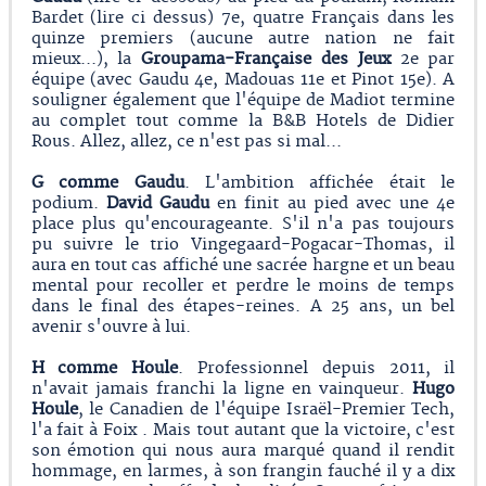
Bardet (lire ci dessus) 7e, quatre Français dans les
quinze premiers (aucune autre nation ne fait
mieux...), la
Groupama-Française des Jeux
2e par
équipe (avec Gaudu 4e, Madouas 11e et Pinot 15e). A
souligner également que l'équipe de Madiot termine
au complet tout comme la B&B Hotels de Didier
Rous. Allez, allez, ce n'est pas si mal...
G comme Gaudu
. L'ambition affichée était le
podium.
David Gaudu
en finit au pied avec une 4e
place plus qu'encourageante. S'il n'a pas toujours
pu suivre le trio Vingegaard-Pogacar-Thomas, il
aura en tout cas affiché une sacrée hargne et un beau
mental pour recoller et perdre le moins de temps
dans le final des étapes-reines. A 25 ans, un bel
avenir s'ouvre à lui.
H comme Houle
. Professionnel depuis 2011, il
n'avait jamais franchi la ligne en vainqueur.
Hugo
Houle
, le Canadien de l'équipe Israël-Premier Tech,
l'a fait à Foix . Mais tout autant que la victoire, c'est
son émotion qui nous aura marqué quand il rendit
hommage, en larmes, à son frangin fauché il y a dix