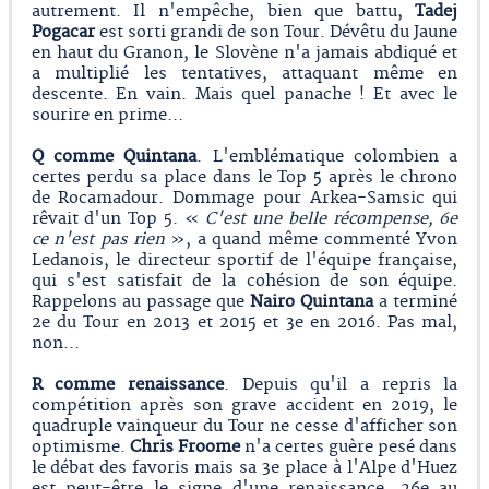
autrement. Il n'empêche, bien que battu,
Tadej
Pogacar
est sorti grandi de son Tour. Dévêtu du Jaune
en haut du Granon, le Slovène n'a jamais abdiqué et
a multiplié les tentatives, attaquant même en
descente. En vain. Mais quel panache ! Et avec le
sourire en prime...
Q comme Quintana
. L'emblématique colombien a
certes perdu sa place dans le Top 5 après le chrono
de Rocamadour. Dommage pour Arkea-Samsic qui
rêvait d'un Top 5. «
C'est une belle récompense, 6e
ce n'est pas rien
», a quand même commenté Yvon
Ledanois, le directeur sportif de l'équipe française,
qui s'est satisfait de la cohésion de son équipe.
Rappelons au passage que
Nairo
Quintana
a terminé
2e du Tour en 2013 et 2015 et 3e en 2016. Pas mal,
non...
R comme renaissance
. Depuis qu'il a repris la
compétition après son grave accident en 2019, le
quadruple vainqueur du Tour ne cesse d'afficher son
optimisme.
Chris Froome
n'a certes guère pesé dans
le débat des favoris mais sa 3e place à l'Alpe d'Huez
est peut-être le signe d'une renaissance. 26e au