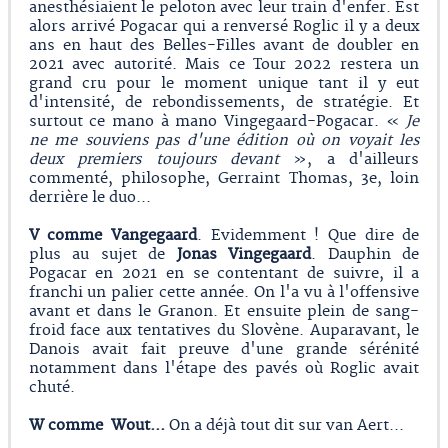
anesthésiaient le peloton avec leur train d'enfer. Est
alors arrivé Pogacar qui a renversé Roglic il y a deux
ans en haut des Belles-Filles avant de doubler en
2021 avec autorité. Mais ce Tour 2022 restera un
grand cru pour le moment unique tant il y eut
d'intensité, de rebondissements, de stratégie. Et
surtout ce mano à mano Vingegaard-Pogacar. «
Je
ne me souviens pas d'une édition où on voyait les
deux premiers toujours devant
», a d'ailleurs
commenté, philosophe, Gerraint Thomas, 3e, loin
derrière le duo...
V comme Vangegaard
. Evidemment ! Que dire de
plus au sujet de
Jonas Vingegaard
. Dauphin de
Pogacar en 2021 en se contentant de suivre, il a
franchi un palier cette année. On l'a vu à l'offensive
avant et dans le Granon. Et ensuite plein de sang-
froid face aux tentatives du Slovène. Auparavant, le
Danois avait fait preuve d'une grande sérénité
notamment dans l'étape des pavés où Roglic avait
chuté.
W comme Wout...
On a déjà tout dit sur van Aert...