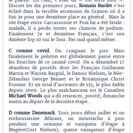
le plaisir. En clair, c'était du «
On verra bien
».
Discret les dix premiers jours,
Romain Bardet
s'est
éclaté dans la terrible ascension du Granon où il a
fini 3e pour une deuxième place au général.. Mais la
16e étape entre Carcassonne et Foix lui a été fatale :
malade, il a perdu toutes ses chances de podium.
Finalement 7e et deuxième Français, c'est son
dixième Top 10 sur le Tour. Pas mal quand même...
C comme covid
. On craignait le pire. Mais
finalement le peloton est globalement passé entre
les fourches de ce satané covid. On a dénombré 17
abandons de positifs dont les Français Guillaume
Martin et Warren Barguil, le Danois Nielsen, le Néo-
Zélandais George Bennet et le Britannique Christ
Froome. Et un total d'arrivants de 135, le plus faible
depuis 2000. Le plus malchanceux est le Canadien
Michael Woods
qui a dû renoncer, positif, dimanche
matin au départ de la dernière étape...
D comme Danemark
. Trois jours début juillet et un
enthousiasme délirant, un moustachu à pois
pendant une semaine et vainqueur d'étape à
Megève(Cort Nielsen), quatre vainqueurs d'étape