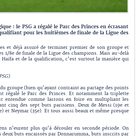
gique : le PSG a régalé le Parc des Princes en écrasant
qualifiant pour les huitièmes de finale de la Ligue des
res et déjà assuré de terminer premier de son groupe et
les 1/8e de finale de la Ligue des champions. Mais au-delà
 Haïfa et de la qualification, c'est surtout la manière qui
 PSG)
.
e du groupe (bien qu'ayant contraint au partage des points
nt régalé le Parc des Princes. Et notamment la triplette
t entendue comme larrons en foire en multipliant les
ant cinq des sept buts parisiens. Deux de Messi (19e et
e) et Neymar (35e). Et tous aussi beaux et même presque
iens n'eurent plus qu'à dérouler en seconde période. On
s deux buts encaissés par Donnarumma, buts inscrits par