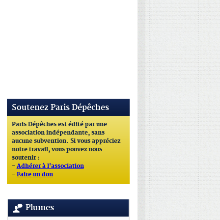
Soutenez Paris Dépêches
Paris Dépêches est édité par une
association indépendante, sans
aucune subvention. Si vous appréciez
notre travail, vous pouvez nous
soutenir :
-
Adhérer à l'association
-
Faire un don
Plumes