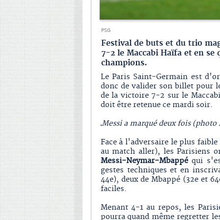
PSG
Festival de buts et du trio ma
7-2 le Maccabi Haïfa et en se 
champions.
Le Paris Saint-Germain est d'o
donc de valider son billet pour 
de la victoire 7-2 sur le Maccabi
doit être retenue ce mardi soir.
Messi a marqué deux fois (photo
Face à l'adversaire le plus faibl
au match aller), les Parisiens o
Messi-Neymar-Mbappé
qui s'es
gestes techniques et en inscriv
44e), deux de Mbappé (32e et 64
faciles.
Menant 4-1 au repos, les Paris
pourra quand même regretter le