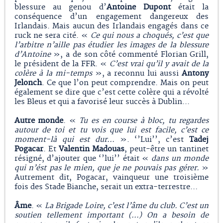
blessure au genou d’
Antoine Dupont
était la
conséquence d’un engagement dangereux des
Irlandais. Mais aucun des Irlandais engagés dans ce
ruck ne sera cité. «
Ce qui nous a choqués, c’est que
l’arbitre n’aille pas étudier les images de la blessure
d’Antoine
», a de son côté commenté Florian Grill,
le président de la FFR. «
C’est vrai qu’il y avait de la
colère à la mi-temps
», a reconnu lui aussi
Antony
Jelonch
. Ce que l’on peut comprendre. Mais on peut
également se dire que c’est cette colère qui a révolté
les Bleus et qui a favorisé leur succès à Dublin...
Autre monde
. «
Tu es en course à bloc, tu regardes
autour de toi et tu vois que lui est facile, c’est ce
moment-là qui est dur...
». ‘’Lui’’, c’est
Tadej
Pogacar
. Et
Valentin
Madouas
, peut-être un tantinet
résigné, d’ajouter que ‘’lui’’ était «
dans un monde
qui n’ést pas le mien, que je ne pouvais pas gérer.
»
Autrement dit, Pogacar, vainqueur une troisième
fois des Stade Bianche, serait un extra-terrestre…
Âme
. «
La Brigade Loire, c’est l’âme du club. C’est un
soutien tellement important (…) On a besoin de