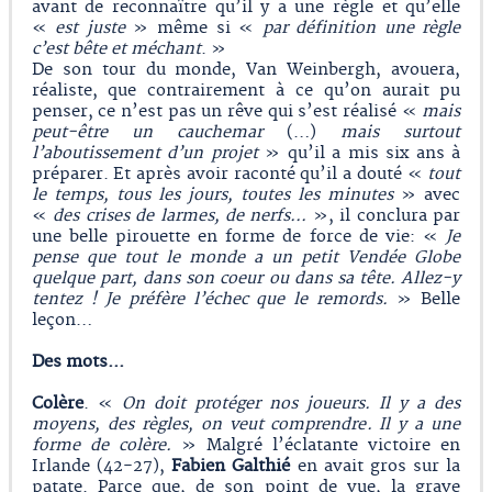
avant de reconnaître qu’il y a une règle et qu’elle
«
est juste
» même si «
par définition une règle
c’est bête et méchant
. »
De son tour du monde, Van Weinbergh, avouera,
réaliste, que contrairement à ce qu’on aurait pu
penser, ce n’est pas un rêve qui s’est réalisé «
mais
peut-être un cauchemar
(…)
mais surtout
l’aboutissement d’un projet
» qu’il a mis six ans à
préparer. Et après avoir raconté qu’il a douté «
tout
le temps, tous les jours, toutes les minutes
» avec
«
des crises de larmes, de nerfs...
», il conclura par
une belle pirouette en forme de force de vie: «
Je
pense que tout le monde a un petit Vendée Globe
quelque part, dans son coeur ou dans sa tête. Allez-y
tentez ! Je préfère l’échec que le remords.
» Belle
leçon…
Des mots...
Colère
. «
On doit protéger nos joueurs. Il y a des
moyens, des règles,
on veut comprendre
. Il y a une
forme de colère.
» Malgré l’éclatante victoire en
Irlande (42-27),
Fabien Galthié
en avait gros sur la
patate. Parce que, de son point de vue, la grave