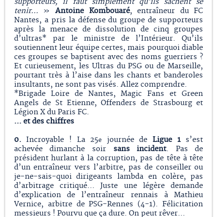
supporteurs, il faut simplement qu’ils sachent se
tenir...
»
Antoine Kombouaré
, entraîneur du FC
Nantes, a pris la défense du groupe de supporteurs
après la menace de dissolution de cinq groupes
d’ultras* par le ministre de l’Intérieur. Qu’ils
soutiennent leur équipe certes, mais pourquoi diable
ces groupes se baptisent avec des noms guerriers ?
Et curieusement, les Ultras du PSG ou de Marseille,
pourtant très à l’aise dans les chants et banderoles
insultants, ne sont pas visés. Allez comprendre.
*Brigade Loire de Nantes, Magic Fans et Green
Angels de St Etienne, Offenders de Strasbourg et
Légion X du Paris FC.
…
et des chiffres
0.
Incroyable ! La 25
journée de
Ligue
1
s’est
e
achevée dimanche soir
sans incident
. Pas de
président hurlant à la corruption, pas de tête à tête
d’un entraîneur vers l’arbitre, pas de conseiller ou
je-ne-sais-quoi dirigeants lambda en colère, pas
d’arbitrage critiqué… Juste une légère demande
d’explication de l’entraîneur rennais à Mathieu
Vernice, arbitre de PSG-Rennes (4-1). Félicitation
messieurs ! Pourvu que ça dure. On peut rêver...