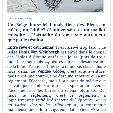
Copie d'écran Twitter
Un Belge hors-délai mais fier, des Bleus en
colère, un "drôle" d’anniversaire et un maillot
convoité… L’actualité du sport vue autrement
que par le résultat.
Entre rêve et cauchemar
. Il est arrivé trop tard... Le
Belge
Denis Van Wei
n
bergh
est entré dans le chenal
des Sables d’Olonne après 117 jours (plus de trois
mois) de mer mais 24 heures après la désactivation
de la ligne d’arrivée. Il ne sera donc pas classé. Juste
hors-délai. Le
Vendée Globe,
c’est une aventure,
mais c’est une course, une épreuve sportive qui a un
règlement. D’accord, mais il a autant de mérite que
le vainqueur, objecteront les spectateurs venus
l’acclamer sur les bords du chenal olonnais. Oui
mais, le règlement, c’est le règlement, a
logiquement justifié le directeur de l’épreuve. «
On
en parlera devant les tribunaux
», a commenté
malicieusement le navigateur dans Ouest-France