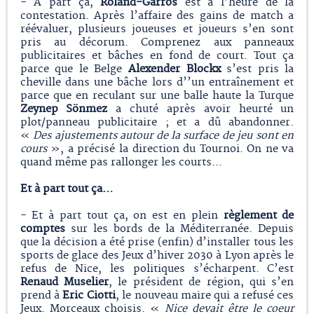
- A part ça,
Roland-Garros
est à l’heure de la
contestation. Après l’affaire des gains de match a
réévaluer, plusieurs joueuses et joueurs s’en sont
pris au décorum. Comprenez aux panneaux
publicitaires et bâches en fond de court. Tout ça
parce que le Belge
Alexender Blockx
s’est pris la
cheville dans une bâche lors d’’un entraînement et
parce que en reculant sur une balle haute la Turque
Zeynep Sönmez
a chuté après avoir heurté un
plot/panneau publicitaire ; et a dû abandonner.
«
Des ajustements autour de la surface de jeu sont en
cours
», a précisé la direction du Tournoi. On ne va
quand même pas rallonger les courts...
Et à part tout ça…
- Et à part tout ça, on est en plein
règlement de
comptes
sur les bords de la Méditerranée. Depuis
que la décision a été prise (enfin) d’installer tous les
sports de glace des Jeux d’hiver 2030 à Lyon après le
refus de Nice, les politiques s’écharpent. C’est
Renaud Muselier
, le président de région, qui s’en
prend à
Eric Ciotti
, le nouveau maire qui a refusé ces
Jeux. Morceaux choisis. «
Nice devait être le coeur