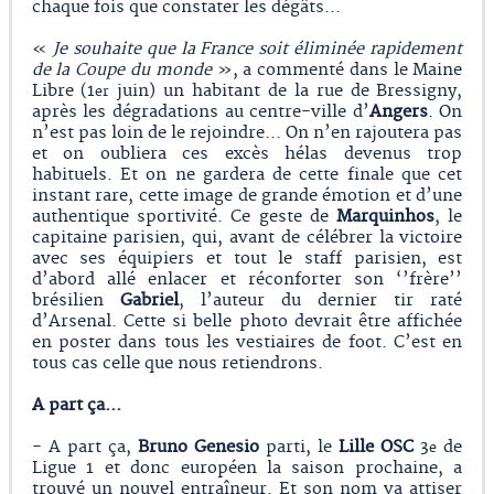
chaque fois que constater les dégâts...
«
Je souhaite que la France soit éliminée rapidement
de la Coupe du monde
», a commenté dans le Maine
Libre (1
juin) un habitant de la rue de Bressigny,
er
après les dégradations au centre-ville d’
Angers
. On
n’est pas loin de le rejoindre... On n’en rajoutera pas
et on oubliera ces excès hélas devenus trop
habituels. Et on ne gardera de cette finale que cet
instant rare, cette image de grande émotion et d’une
authentique sportivité. Ce geste de
Marquinhos
, le
capitaine parisien, qui, avant de célébrer la victoire
avec ses équipiers et tout le staff parisien, est
d’abord allé enlacer et réconforter son ‘’frère’’
brésilien
Gabriel
, l’auteur du dernier tir raté
d’Arsenal. Cette si belle photo devrait être affichée
en poster dans tous les vestiaires de foot. C’est en
tous cas celle que nous retiendrons.
A part ça...
- A part ça,
Bruno Genesio
parti, le
Lille OSC
3
de
e
Ligue 1 et donc européen la saison prochaine, a
trouvé un nouvel entraîneur. Et son nom va attiser