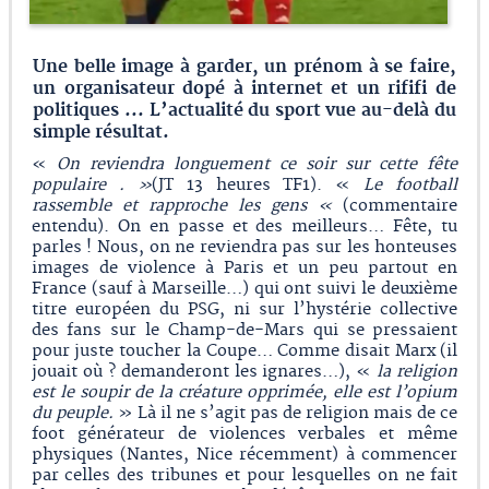
Une belle image à garder, un prénom à se faire,
un organisateur dopé à internet et un rififi de
politiques ... L’actualité du sport vue au-delà du
simple résultat.
«
On reviendra longuement ce soir sur cette fête
populaire . »
(JT 13 heures TF1). «
Le football
rassemble et rapproche les gens «
(commentaire
entendu). On en passe et des meilleurs… Fête, tu
parles ! Nous, on ne reviendra pas sur les honteuses
images de violence à Paris et un peu partout en
France (sauf à Marseille…) qui ont suivi le deuxième
titre européen du PSG, ni sur l’hystérie collective
des fans sur le Champ-de-Mars qui se pressaient
pour juste toucher la Coupe… Comme disait Marx (il
jouait où ? demanderont les ignares…), «
la religion
est le soupir de la créature opprimée, elle est l’opium
du peuple.
» Là il ne s’agit pas de religion mais de ce
foot générateur de violences verbales et même
physiques (Nantes, Nice récemment) à commencer
par celles des tribunes et pour lesquelles on ne fait