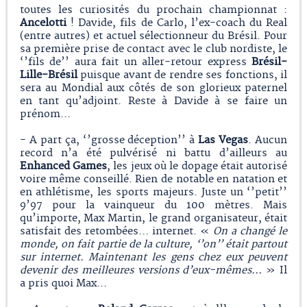
toutes les curiosités du prochain championnat :
Ancelotti
! Davide, fils de Carlo, l’ex-coach du Real
(entre autres) et actuel sélectionneur du Brésil. Pour
sa première prise de contact avec le club nordiste, le
‘’fils de’’ aura fait un aller-retour express
Brésil-
Lille-Brésil
puisque avant de rendre ses fonctions, il
sera au Mondial aux côtés de son glorieux paternel
en tant qu’adjoint. Reste à Davide à se faire un
prénom...
- A part ça, ‘’grosse déception’’ à
Las Vegas
. Aucun
record n’a été pulvérisé ni battu d’ailleurs au
Enhanced Games
, les jeux où le dopage était autorisé
voire même conseillé. Rien de notable en natation et
en athlétisme, les sports majeurs. Juste un ‘’petit’’
9’97 pour la vainqueur du 100 mètres. Mais
qu’importe, Max Martin, le grand organisateur, était
satisfait des retombées… internet. «
On a changé le
monde, on fait partie de la culture, ‘’on’’ était partout
sur internet. Maintenant les gens chez eux peuvent
devenir des meilleures versions d’eux-mêmes...
» Il
a pris quoi Max...