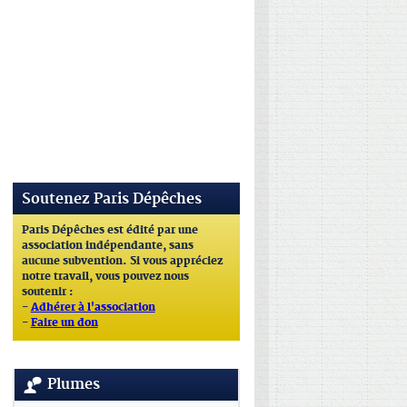
Soutenez Paris Dépêches
Paris Dépêches est édité par une
association indépendante, sans
aucune subvention. Si vous appréciez
notre travail, vous pouvez nous
soutenir :
-
Adhérer à l'association
-
Faire un don
Plumes