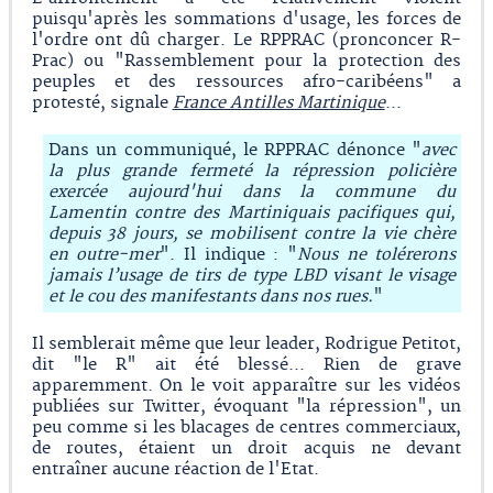
puisqu'après les sommations d'usage, les forces de
l'ordre ont dû charger. Le RPPRAC (pronconcer R-
Prac) ou "Rassemblement pour la protection des
peuples et des ressources afro-caribéens" a
protesté, signale
France Antilles Martinique
...
Dans un communiqué, le RPPRAC dénonce "
avec
la plus grande fermeté la répression policière
exercée aujourd'hui dans la commune du
Lamentin contre des Martiniquais pacifiques qui,
depuis 38 jours, se mobilisent contre la vie chère
en outre-mer
". Il indique : "
Nous ne tolérerons
jamais l’usage de tirs de type LBD visant le visage
et le cou des manifestants dans nos rues.
"
Il semblerait même que leur leader, Rodrigue Petitot,
dit "le R" ait été blessé... Rien de grave
apparemment. On le voit apparaître sur les vidéos
publiées sur Twitter, évoquant "la répression", un
peu comme si les blacages de centres commerciaux,
de routes, étaient un droit acquis ne devant
entraîner aucune réaction de l'Etat.