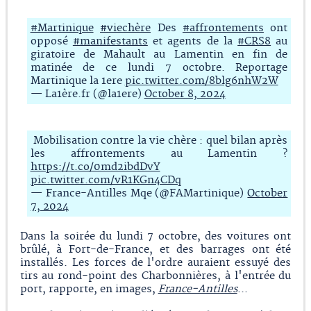
#Martinique
#viechère
Des
#affrontements
ont
opposé
#manifestants
et agents de la
#CRS8
au
giratoire de Mahault au Lamentin en fin de
matinée de ce lundi 7 octobre. Reportage
Martinique la 1ere
pic.twitter.com/8blg6nhW2W
— La1ère.fr (@la1ere)
October 8, 2024
Mobilisation contre la vie chère : quel bilan après
les affrontements au Lamentin ?
https://t.co/0md2ibdDvY
pic.twitter.com/vR1KGn4CDq
— France-Antilles Mqe (@FAMartinique)
October
7, 2024
Dans la soirée du lundi 7 octobre, des voitures ont
brûlé, à Fort-de-France, et des barrages ont été
installés. Les forces de l'ordre auraient essuyé des
tirs au rond-point des Charbonnières, à l'entrée du
port, rapporte, en images,
France-Antilles
...