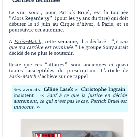
“Carrière terminée”
Le vrai souci, pour Patrick Bruel, est la tournée
“Alors Regarde 35” (pour les 35 ans du titre) qui doit
débuter le 16 juin au Cirque d'hiver, à Paris, et se
poursuivre cet automne.
A
Paris-Match
, cette semaine, il a déclaré : “J
e sais
que ma carrière est terminée
.” Le groupe Sony aurait
décidé de ne plus le soutenir.
Reste que ces “affaires” sont anciennes et quasi
toutes susceptibles de prescription. L'article de
Paris-Match
s'achève sur ce rappel…
Ses avocats,
Céline Lasek
et
Christophe Ingrain
,
insistent : «
Sauf à ce que la justice en décide
autrement, ce qui n'est pas le cas, Patrick Bruel est
innocent.
»