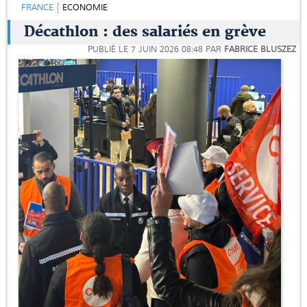
FRANCE
ECONOMIE
Décathlon : des salariés en grève
PUBLIÉ LE
7 JUIN 2026 08:48
PAR
FABRICE BLUSZEZ