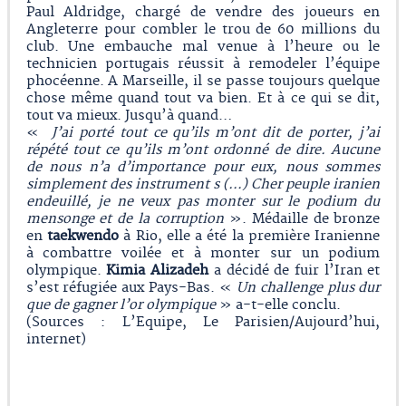
Paul Aldridge, chargé de vendre des joueurs en
Angleterre pour combler le trou de 60 millions du
club. Une embauche mal venue à l’heure ou le
technicien portugais réussit à remodeler l’équipe
phocéenne. A Marseille, il se passe toujours quelque
chose même quand tout va bien. Et à ce qui se dit,
tout va mieux. Jusqu’à quand…
«
J’ai porté tout ce qu’ils m’ont dit de porter, j’ai
répété tout ce qu’ils m’ont ordonné de dire. Aucune
de nous n’a d’importance pour eux, nous sommes
simplement des instrument s (…) Cher peuple iranien
endeuillé, je ne veux pas monter sur le podium du
mensonge et de la corruption
». Médaille de bronze
en
taekwendo
à Rio, elle a été la première Iranienne
à combattre voilée et à monter sur un podium
olympique.
Kimia Alizadeh
a décidé de fuir l’Iran et
s’est réfugiée aux Pays-Bas. «
Un challenge plus dur
que de gagner l’or olympique
» a-t-elle conclu.
(Sources : L’Equipe, Le Parisien/Aujourd’hui,
internet)