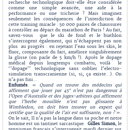
recherche technologique doit-elle être considérée
comme une simple avancée, une aide à la
performance ou une tricherie ? Mais imaginez
seulement les conséquences de l’interdiction de
cette training miracle : 50.000 paires de chaussures
à contrôler au départ du marathon de Paris ! Au fait,
savez-vous que le ski de fond et le biathlon
s’interrogent également, qui n’échappent pas non
plus au progrès : en rejetant l’eau sous les skis, le
fluor, composante du fart, améliore singulièrement
la glisse (on parle de 5 km/h !). Après le dopage
médical depuis longtemps combattu, voilà le
‘’dopage’’ technologique sans oublier l’electro-
simulation transcranienne (si, si, ça existe…). On
n’a pas fini…
Enfumés
. «
Quand on trouve des médecins qui
affirment que jouer par 45° n’est pas dangereux à
l’Open d’Australie et des juges-arbitres qui affirment
que l’herbe mouillée n’est pas glissante à
Wimbledon, on doit bien trouver un expert qui
certifie que la qualité de l’air est suffisante, non ?
».
On le sait, Il n’a pas la langue dans sa poche et notre
homme est un tantinet sarcastique.
Gilles Simon
, le
tennisman français s’interrogeait mardi dernier sur