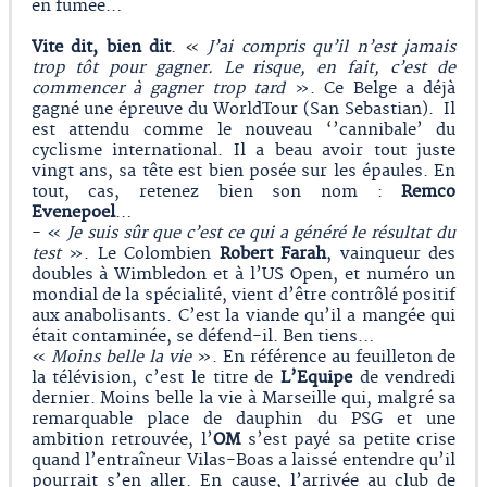
en fumée…
Vite dit, bien dit
. «
J’ai compris qu’il n’est jamais
trop tôt pour gagner. Le risque, en fait, c’est de
commencer à gagner trop tard
». Ce Belge a déjà
gagné une épreuve du WorldTour (San Sebastian). Il
est attendu comme le nouveau ‘’cannibale’ du
cyclisme international. Il a beau avoir tout juste
vingt ans, sa tête est bien posée sur les épaules. En
tout, cas, retenez bien son nom :
Remco
Evenepoel
…
- «
Je suis sûr que c’est ce qui a généré le résultat du
test
». Le Colombien
Robert Farah
, vainqueur des
doubles à Wimbledon et à l’US Open, et numéro un
mondial de la spécialité, vient d’être contrôlé positif
aux anabolisants. C’est la viande qu’il a mangée qui
était contaminée, se défend-il. Ben tiens…
«
Moins belle la vie
». En référence au feuilleton de
la télévision, c’est le titre de
L’Equipe
de vendredi
dernier. Moins belle la vie à Marseille qui, malgré sa
remarquable place de dauphin du PSG et une
ambition retrouvée, l’
OM
s’est payé sa petite crise
quand l’entraîneur Vilas-Boas a laissé entendre qu’il
pourrait s’en aller. En cause, l’arrivée au club de