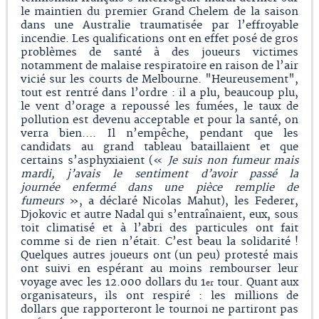
le maintien du premier Grand Chelem de la saison
dans une Australie traumatisée par l’effroyable
incendie. Les qualifications ont en effet posé de gros
problèmes de santé à des joueurs victimes
notamment de malaise respiratoire en raison de l’air
vicié sur les courts de Melbourne. "Heureusement",
tout est rentré dans l’ordre : il a plu, beaucoup plu,
le vent d’orage a repoussé les fumées, le taux de
pollution est devenu acceptable et pour la santé, on
verra bien…. Il n’empêche, pendant que les
candidats au grand tableau bataillaient et que
certains s’asphyxiaient («
Je suis non fumeur mais
mardi, j’avais le sentiment d’avoir passé la
journée enfermé dans une pièce remplie de
fumeurs
», a déclaré Nicolas Mahut), les Federer,
Djokovic et autre Nadal qui s’entraînaient, eux, sous
toit climatisé et à l’abri des particules ont fait
comme si de rien n’était. C’est beau la solidarité !
Quelques autres joueurs ont (un peu) protesté mais
ont suivi en espérant au moins rembourser leur
voyage avec les 12.000 dollars du 1
tour. Quant aux
er
organisateurs, ils ont respiré : les millions de
dollars que rapporteront le tournoi ne partiront pas