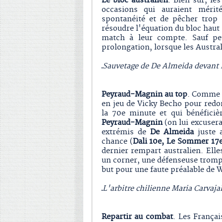
Le bloc australien
. Bien sûr, le
occasions qui auraient méri
spontanéité et de pêcher trop 
résoudre l'équation du bloc haut 
match à leur compte. Sauf peu
prolongation, lorsque les Austra
Sauvetage de De Almeida devant l
Peyraud-Magnin au top
. Comme n
en jeu de Vicky Becho pour redo
la 70e minute et qui bénéficiè
Peyraud-Magnin
(on lui excusera
extrémis de
De Almeida
juste a
chance (
Dali 10e, Le Sommer 17
dernier rempart australien. El
un corner, une défenseuse trompa 
but pour une faute préalable de
L'arbitre chilienne Maria Carvajal
Repartir au combat
. Les Françai