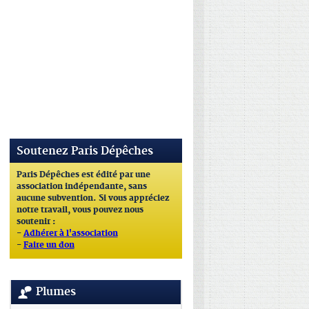
Soutenez Paris Dépêches
Paris Dépêches est édité par une
association indépendante, sans
aucune subvention. Si vous appréciez
notre travail, vous pouvez nous
soutenir :
-
Adhérer à l'association
-
Faire un don
Plumes