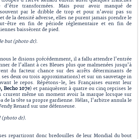
s troupes d'Hervé Renard eurent aussi quelques franches
té d'être transformées. Mais pour avoir manqué de
souvent par le dribble de trop et pour n'avoir pas su
et de la densité adverse, elles ne purent jamais prendre le
t-être en fin de période réglementaire et en fin de
liennes baissèrent de pied.
e but (photo dr).
ous le disions précédemment, il a fallu attendre l'entrée
nner de l'allant à ces Bleues plus que malmenées jusqu'à
rent du facteur chance sur des arrêts déterminants de
 ses deux ou trois approximations) et sur un sauvetage in
vant le repos. Répétons-le, les Françaises eurent leur
e, Becho 107e
) et paniquèrent à quatre ou cinq reprises le
les crurent même un moment avoir la marque lorsque sur
de la tête sa propre gardienne. Hélas, l'arbitre annula le
 Wendy Renard sur une défenseuse.
 (photo dr).
ses repartiront donc bredouilles de leur Mondial du bout