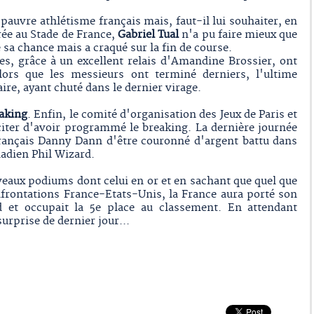
pauvre athlétisme français mais, faut-il lui souhaiter, en
rée au Stade de France,
Gabriel Tual
n'a pu faire mieux que
 sa chance mais a craqué sur la fin de course.
es, grâce à un excellent relais d'Amandine Brossier, ont
lors que les messieurs ont terminé derniers, l'ultime
ire, ayant chuté dans le dernier virage.
aking
. Enfin, le comité d'organisation des Jeux de Paris et
citer d'avoir programmé le breaking. La dernière journée
Français Danny Dann d'être couronné d'argent battu dans
nadien Phil Wizard.
veaux podiums dont celui en or et en sachant que quel que
nfrontations France-Etats-Unis, la France aura porté son
d et occupait la 5e place au classement. En attendant
urprise de dernier jour...