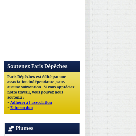
Soutenez Paris Dépêches
Paris Dépêches est édité par une
association indépendante, sans
aucune subvention. Si vous appréciez
notre travail, vous pouvez nous
soutenir :
-
Adhérer à l'association
-
Faire un don
Plumes