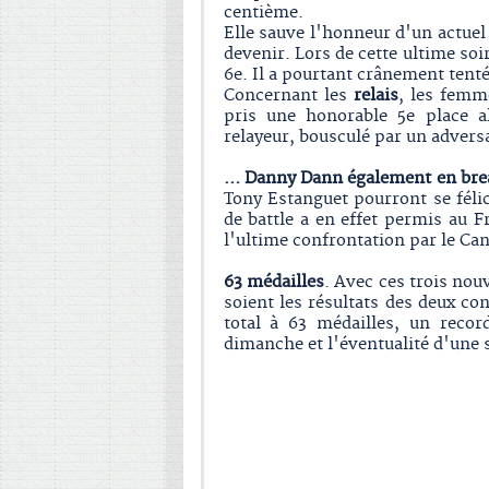
centième.
Elle sauve l'honneur d'un actuel 
devenir. Lors de cette ultime soi
6e. Il a pourtant crânement tenté
Concernant les
relais
, les femm
pris une honorable 5e place a
relayeur, bousculé par un adversa
… Danny Dann également en bre
Tony Estanguet pourront se féli
de battle a en effet permis au 
l'ultime confrontation par le Ca
63 médailles
. Avec ces trois nou
soient les résultats des deux co
total à 63 médailles, un recor
dimanche et l'éventualité d'une s