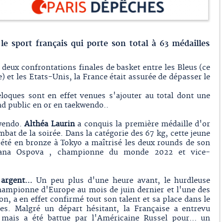
le sport français qui porte son total à 63 médailles
 deux confrontations finales de basket entre les Bleus (ce
 et les Etats-Unis, la France était assurée de dépasser le
eloques sont en effet venues s'ajouter au total dont une
d public en or en taekwendo..
wendo.
Althéa Laurin
a conquis la première médaille d'or
mbat de la soirée. Dans la catégorie des 67 kg, cette jeune
 été en bronze à Tokyo a maîtrisé les deux rounds de son
tlana Ospova , championne du monde 2022 et vice-
argent...
Un peu plus d'une heure avant, le hurdleuse
hampionne d'Europe au mois de juin dernier et l'une des
n, a en effet confirmé tout son talent et sa place dans le
s. Malgré un départ hésitant, la Française a entrevu
 mais a été battue par l'Américaine Russel pour... un