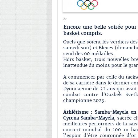
dr
Encore une belle soirée pour 
basket compris.
Quels que soient les verdicts des
samedi soir) et Bleues (dimanche)
seuil des 60 médailles.
Hors basket, trois nouvelles br
inattendue du moins pour le gran
A commencer par celle du taek
de sa carrière dans le dernier co
Dyonisienne de 22 ans qui avait
combat contre l'Ouzbek Sve
championne 2023.
Athlétisme : Samba-Mayela en 
Cyrena Samba-Mayela
, sacrée c
meilleures performers de la saiso
concert mondial du 100 m haie
l'espoir d'être couronnée d'or