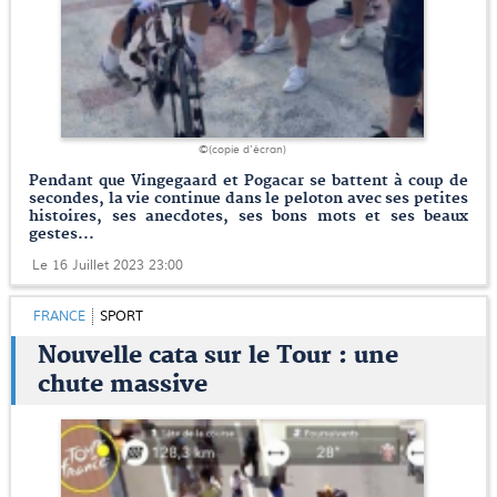
©(copie d'écran)
Pendant que Vingegaard et Pogacar se battent à coup de
secondes, la vie continue dans le peloton avec ses petites
histoires, ses anecdotes, ses bons mots et ses beaux
gestes...
Le 16 Juillet 2023 23:00
FRANCE
SPORT
Nouvelle cata sur le Tour : une
chute massive