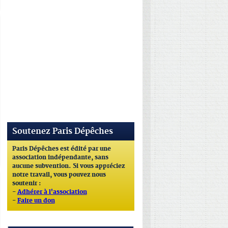
Soutenez Paris Dépêches
Paris Dépêches est édité par une
association indépendante, sans
aucune subvention. Si vous appréciez
notre travail, vous pouvez nous
soutenir :
-
Adhérer à l'association
-
Faire un don