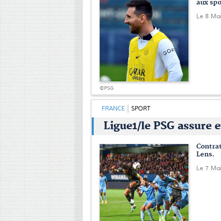
aux spo
Le 8 Ma
©PSG
FRANCE
SPORT
Ligue1/le PSG assure e
Contra
Lens.
Le 7 Ma