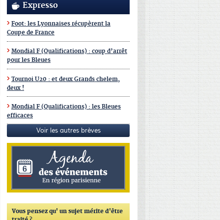
Expresso
Foot: les Lyonnaises récupèrent la
Coupe de France
Mondial F (Qualifications) : coup d’arrêt
pour les Bleues
Tournoi U20 : et deux Grands chelem,
deux !
Mondial F (Qualifications) : les Bleues
efficaces
Voir les autres brèves
Vous pensez qu'
un sujet mérite d'être