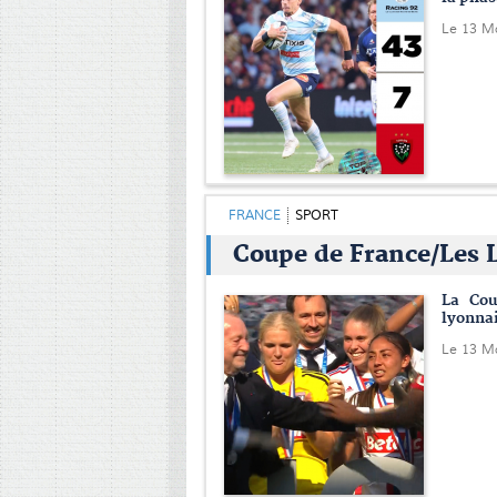
Le 13 M
FRANCE
SPORT
Coupe de France/Les 
La Cou
lyonnai
Le 13 M