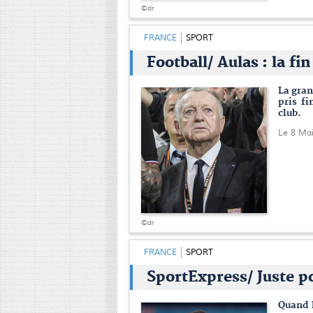
©dr
FRANCE
SPORT
Football/ Aulas : la fi
La gran
pris f
club.
Le 8 Ma
©dr
FRANCE
SPORT
SportExpress/ Juste po
Quand l