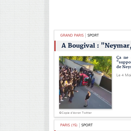
GRAND PARIS
SPORT
A Bougival : "Neymar,
Ça ne 
"suppor
de Neym
Le 4 Ma
©Copie d'écran Twitter
PARIS (75)
SPORT