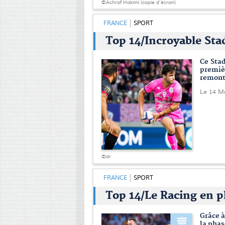
©Achraf Hakimi (copie d'écran)
FRANCE
SPORT
Top 14/Incroyable Sta
Ce Stad
premi
remont
Le 14 M
©dr
FRANCE
SPORT
Top 14/Le Racing en p
Grâce à
la phas